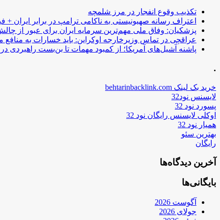
تکذیب وقوع انفجار در مرز شلمچه
اعتراف رسانه صهیونیستی به ناکامی ترامپ در برابر ایران + فی
پزشکیان: وفاق ملی مهم‌ترین سرمایه ایران برای عبور از چا
عراقچی در تماس وزیرخارجه اوکراین: باید خسارات به منافع م
پاشنه آشیل‌های آمریکا؛ از کمبود مهمات تا بن‌بست راهبردی در ب
.
خرید بک لینک behtarinbacklink.com
لایسنس نود32
پسورد نود 32
اوکلی لایسنس رایگان نود 32
همیار نود 32
بهترین سئو
رایگان
آخرین دیدگاه‌ها
بایگانی‌ها
آگوست 2026
جولای 2026