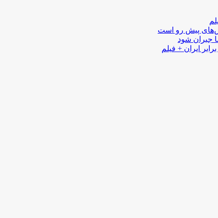
لم
لش‌های پیش رو است
ا جبران شود
رابر ایران + فیلم