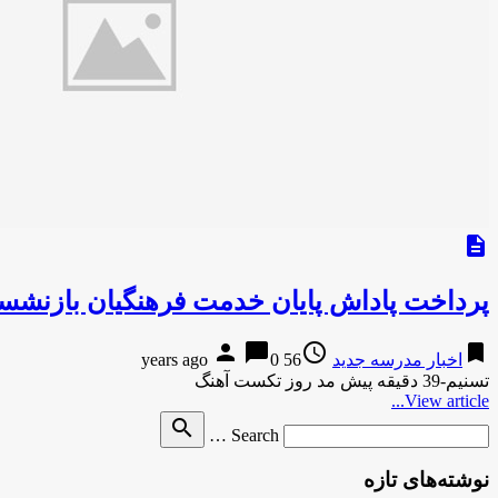
description
پرداخت پاداش پایان خدمت فرهنگیان بازنشسته سال 93 از ه
person
chat_bubble
access_time
bookmark
اخبار مدرسه جدید
56 years ago
0
تسنیم-39 دقیقه پیش مد روز تکست آهنگ
View article...
Search
search
Search …
for
نوشته‌های تازه