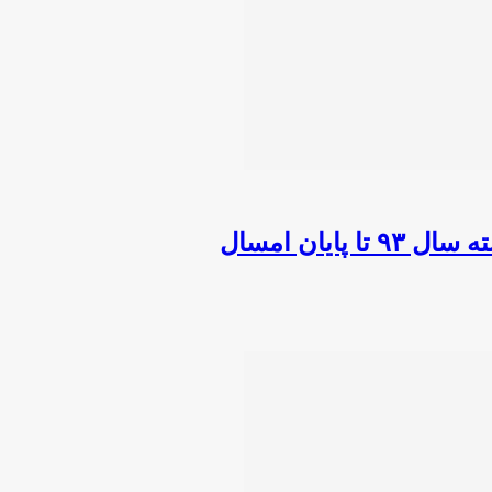
یان امسال