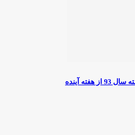
فته آینده