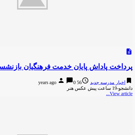
description
پرداخت پاداش پایان خدمت فرهنگیان بازنشسته سال ۹۳ تا پا
person
chat_bubble
access_time
bookmark
اخبار مدرسه جدید
56 years ago
0
دانشجو-19 ساعت پیش عکس هنر
View article...