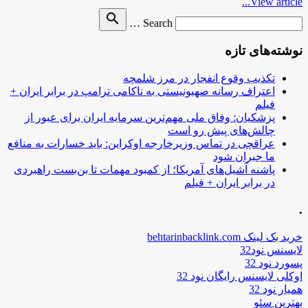
View article...
Search
search
Search …
for
نوشته‌های تازه
تکذیب وقوع انفجار در مرز شلمچه
اعتراف رسانه صهیونیستی به ناکامی ترامپ در برابر ایران +
فیلم
پزشکیان: وفاق ملی مهم‌ترین سرمایه ایران برای عبور از
چالش‌های پیش رو است
عراقچی در تماس وزیرخارجه اوکراین: باید خسارات به منافع
ما جبران شود
پاشنه آشیل‌های آمریکا؛ از کمبود مهمات تا بن‌بست راهبردی
در برابر ایران + فیلم
.
خرید بک لینک behtarinbacklink.com
لایسنس نود32
پسورد نود 32
اوکلی لایسنس رایگان نود 32
همیار نود 32
بهترین سئو