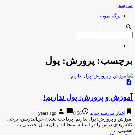
مدرسه
برگه نمونه
search
برچسب:
پرورش: پول
description
آموزش و پرورش: پول نداریم!
person
chat_bubble
access_time
bookmark
اخبار مدرسه جدید
56 years ago
0
آموزش و پرورش: پول نداریم! پرداخت نشدن حق‌التدریس، برخی
کلاس‌های درس را در آستانه امتحانات پایان سال تحصیلی به
تعطیلی …