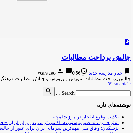
description
چالش پرداخت مطالبات
person
chat_bubble
access_time
bookmark
اخبار مدرسه جدید
56 years ago
0
چالش پرداخت مطالبات آموزش‌ و پرورش و چالش مطالبات فرهنگیا
View article...
Search
search
Search …
for
نوشته‌های تازه
تکذیب وقوع انفجار در مرز شلمچه
اعتراف رسانه صهیونیستی به ناکامی ترامپ در برابر ایران + فی
پزشکیان: وفاق ملی مهم‌ترین سرمایه ایران برای عبور از چا