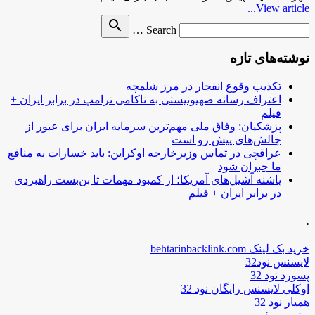
View article...
Search
search
Search …
for
نوشته‌های تازه
تکذیب وقوع انفجار در مرز شلمچه
اعتراف رسانه صهیونیستی به ناکامی ترامپ در برابر ایران +
فیلم
پزشکیان: وفاق ملی مهم‌ترین سرمایه ایران برای عبور از
چالش‌های پیش رو است
عراقچی در تماس وزیرخارجه اوکراین: باید خسارات به منافع
ما جبران شود
پاشنه آشیل‌های آمریکا؛ از کمبود مهمات تا بن‌بست راهبردی
در برابر ایران + فیلم
.
خرید بک لینک behtarinbacklink.com
لایسنس نود32
پسورد نود 32
اوکلی لایسنس رایگان نود 32
همیار نود 32