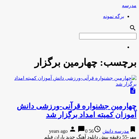
مدرسه
برگه نمونه
search
برچسب:
چهارمین برگزار
description
چهارمین جشنواره قرآنی-ورزشی دانش
آموزان کمیته امداد برگزار شد
person
chat_bubble
access_time
bookmark
مدرسه دانش
56 years ago
0
مهر-55 دقیقه پیش دانلود آهنگ جدید باران فیلم