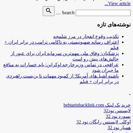
View article...
Search
search
Search …
for
نوشته‌های تازه
تکذیب وقوع انفجار در مرز شلمچه
اعتراف رسانه صهیونیستی به ناکامی ترامپ در برابر ایران +
فیلم
پزشکیان: وفاق ملی مهم‌ترین سرمایه ایران برای عبور از
چالش‌های پیش رو است
عراقچی در تماس وزیرخارجه اوکراین: باید خسارات به منافع
ما جبران شود
پاشنه آشیل‌های آمریکا؛ از کمبود مهمات تا بن‌بست راهبردی
در برابر ایران + فیلم
.
خرید بک لینک behtarinbacklink.com
لایسنس نود32
پسورد نود 32
اوکلی لایسنس رایگان نود 32
همیار نود 32