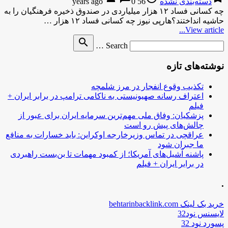
دسته‌بندی نشده
56 years ago
0
چه کسانی فساد ۱۲ هزار میلیاردی در صندوق ذخیره فرهنگیان را به
حاشیه انداختند؟هارپی نیوز چه کسانی فساد ۱۲ هزار …
View article...
Search
search
Search …
for
نوشته‌های تازه
تکذیب وقوع انفجار در مرز شلمچه
اعتراف رسانه صهیونیستی به ناکامی ترامپ در برابر ایران +
فیلم
پزشکیان: وفاق ملی مهم‌ترین سرمایه ایران برای عبور از
چالش‌های پیش رو است
عراقچی در تماس وزیرخارجه اوکراین: باید خسارات به منافع
ما جبران شود
پاشنه آشیل‌های آمریکا؛ از کمبود مهمات تا بن‌بست راهبردی
در برابر ایران + فیلم
.
خرید بک لینک behtarinbacklink.com
لایسنس نود32
پسورد نود 32