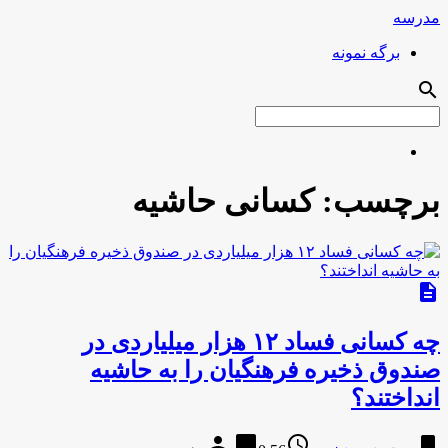
مدرسه
برگه نمونه
search
برچسب:
کسانی حاشیه
description
چه کسانی فساد ۱۲ هزار میلیاردی در
صندوق ذخیره فرهنگیان را به حاشیه
انداختند؟
person
chat_bubble
access_time
bookmark