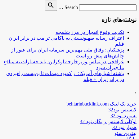
Search
search
Search …
for
نوشته‌های تازه
تکذیب وقوع انفجار در مرز شلمچه
اعتراف رسانه صهیونیستی به ناکامی ترامپ در برابر ایران +
فیلم
پزشکیان: وفاق ملی مهم‌ترین سرمایه ایران برای عبور از
چالش‌های پیش رو است
عراقچی در تماس وزیرخارجه اوکراین: باید خسارات به منافع
ما جبران شود
پاشنه آشیل‌های آمریکا؛ از کمبود مهمات تا بن‌بست راهبردی
در برابر ایران + فیلم
.
خرید بک لینک behtarinbacklink.com
لایسنس نود32
پسورد نود 32
اوکلی لایسنس رایگان نود 32
همیار نود 32
بهترین سئو