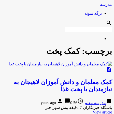
مدرسه
برگه نمونه
search
برچسب:
کمک پخت
description
کمک معلمان و دانش آموزان لاهیجان به
نیازمندان با پخت غذا
person
chat_bubble
access_time
bookmark
مدرسه معلم
56 years ago
0
باشگاه خبرنگاران-7 دقیقه پیش شهر خبر
View article...