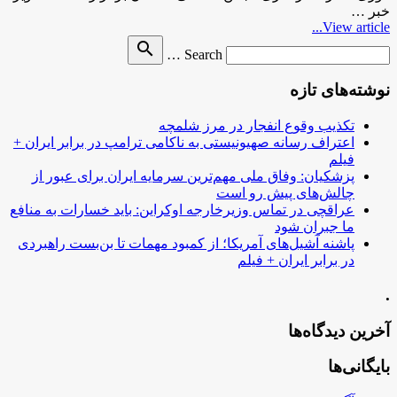
خبر …
View article...
Search
search
Search …
for
نوشته‌های تازه
تکذیب وقوع انفجار در مرز شلمچه
اعتراف رسانه صهیونیستی به ناکامی ترامپ در برابر ایران +
فیلم
پزشکیان: وفاق ملی مهم‌ترین سرمایه ایران برای عبور از
چالش‌های پیش رو است
عراقچی در تماس وزیرخارجه اوکراین: باید خسارات به منافع
ما جبران شود
پاشنه آشیل‌های آمریکا؛ از کمبود مهمات تا بن‌بست راهبردی
در برابر ایران + فیلم
.
آخرین دیدگاه‌ها
بایگانی‌ها