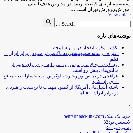
استتسنیم ارتقای کیفیت تربیت در مدارس هدف اصلی
آموزش‌وپرورش تهران است …
View article...
Search
search
Search …
for
نوشته‌های تازه
تکذیب وقوع انفجار در مرز شلمچه
اعتراف رسانه صهیونیستی به ناکامی ترامپ در برابر ایران +
فیلم
پزشکیان: وفاق ملی مهم‌ترین سرمایه ایران برای عبور از
چالش‌های پیش رو است
عراقچی در تماس وزیرخارجه اوکراین: باید خسارات به منافع
ما جبران شود
پاشنه آشیل‌های آمریکا؛ از کمبود مهمات تا بن‌بست راهبردی
در برابر ایران + فیلم
.
خرید بک لینک behtarinbacklink.com
لایسنس نود32
پسورد نود 32