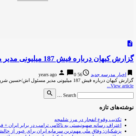
description
گزارش کیهان درباره فیش 187 میلیونی مدیر مسئول اش/حسین شریعتمداری: بی‌معرفت‌ها مبلغ آن را کم کرده‌اند
person
chat_bubble
access_time
bookmark
اخبار مدرسه جدید
56 years ago
0
گزارش کیهان درباره فیش 187 میلیونی مدیر مسئول اش/حسین شریعتمداری: بی‌معرفت‌ها مبلغ آن را کم کرده‌اند وقتی ماجرای فیش 187 …
View article...
Search
search
Search …
for
نوشته‌های تازه
تکذیب وقوع انفجار در مرز شلمچه
اعتراف رسانه صهیونیستی به ناکامی ترامپ در برابر ایران + فی
پزشکیان: وفاق ملی مهم‌ترین سرمایه ایران برای عبور از چا