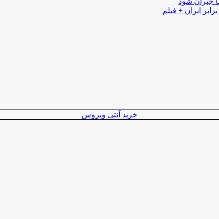
ا جبران شود
رابر ایران + فیلم
خرید آنتی ویروس