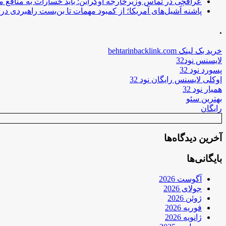
عراقچی در تماس وزیرخارجه اوکراین: باید خسارات به منافع م
پاشنه آشیل‌های آمریکا؛ از کمبود مهمات تا بن‌بست راهبردی در ب
.
خرید بک لینک behtarinbacklink.com
لایسنس نود32
پسورد نود 32
اوکلی لایسنس رایگان نود 32
همیار نود 32
بهترین سئو
رایگان
آخرین دیدگاه‌ها
بایگانی‌ها
آگوست 2026
جولای 2026
ژوئن 2026
فوریه 2026
ژانویه 2026