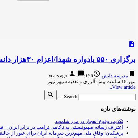
description
برگزاری ۵۵۰ یادواره شهدا/اعزام ۳۰هزار دانش آموز به سرزمین نور
person
chat_bubble
access_time
bookmark
مدرسه دانش
56 years ago
0
مهر-16 ساعت پیش آلرژی و تغذیه سپهر نیوز
View article...
Search
search
Search …
for
نوشته‌های تازه
تکذیب وقوع انفجار در مرز شلمچه
اعتراف رسانه صهیونیستی به ناکامی ترامپ در برابر ایران + فی
پزشکیان: وفاق ملی مهم‌ترین سرمایه ایران برای عبور از چا