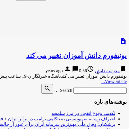
description
یونیفورم دانش آموزان تغییر می کند
person
chat_bubble
access_time
bookmark
مدرسه دانش
56 years ago
0
یونیفورم دانش آموزان تغییر می کندباشگاه خبرنگاران-19 ساعت پیش یونیفورم دانش آموزان تغییر می کند باشگاه خبرنگاران-19 ساعت پیشیونیفورم دانش …
View article...
Search
search
Search …
for
نوشته‌های تازه
تکذیب وقوع انفجار در مرز شلمچه
اعتراف رسانه صهیونیستی به ناکامی ترامپ در برابر ایران + فی
پزشکیان: وفاق ملی مهم‌ترین سرمایه ایران برای عبور از چا