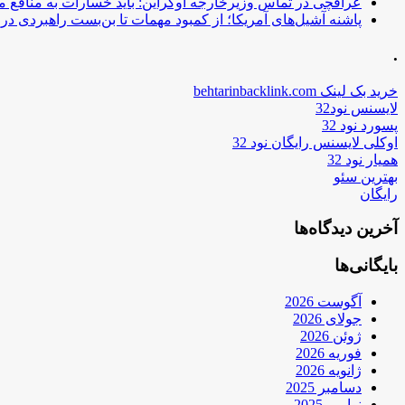
عراقچی در تماس وزیرخارجه اوکراین: باید خسارات به منافع م
پاشنه آشیل‌های آمریکا؛ از کمبود مهمات تا بن‌بست راهبردی در ب
.
خرید بک لینک behtarinbacklink.com
لایسنس نود32
پسورد نود 32
اوکلی لایسنس رایگان نود 32
همیار نود 32
بهترین سئو
رایگان
آخرین دیدگاه‌ها
بایگانی‌ها
آگوست 2026
جولای 2026
ژوئن 2026
فوریه 2026
ژانویه 2026
دسامبر 2025
نوامبر 2025