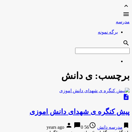
expand_less

مدرسه
برگه نمونه
search
برچسب:
ی دانش
description
پیش کنگره ی شهدای دانش اموزی
person
chat_bubble
access_time
bookmark
مدرسه دانش
56 years ago
0