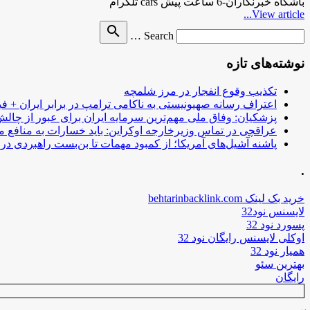
باشگاه خبرنگاران-6 ساعت پیش cars تلگرام
View article...
Search
search
Search …
for
نوشته‌های تازه
تکذیب وقوع انفجار در مرز شلمچه
اعتراف رسانه صهیونیستی به ناکامی ترامپ در برابر ایران + فی
پزشکیان: وفاق ملی مهم‌ترین سرمایه ایران برای عبور از چا
عراقچی در تماس وزیرخارجه اوکراین: باید خسارات به منافع م
پاشنه آشیل‌های آمریکا؛ از کمبود مهمات تا بن‌بست راهبردی در ب
.
خرید بک لینک behtarinbacklink.com
لایسنس نود32
پسورد نود 32
اوکلی لایسنس رایگان نود 32
همیار نود 32
بهترین سئو
رایگان