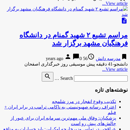
View article...
description
مراسم تشیع ۲ شهید گمنام در دانشگاه
فرهنگیان مشهد برگزار شد
person
chat_bubble
access_time
bookmark
مدرسه دانش
56 years ago
0
دانشجو-41 دقیقه پیش موسیقی روز خبرگذاری اصفحان
View article...
Search
search
Search …
for
نوشته‌های تازه
تکذیب وقوع انفجار در مرز شلمچه
اعتراف رسانه صهیونیستی به ناکامی ترامپ در برابر ایران +
فیلم
پزشکیان: وفاق ملی مهم‌ترین سرمایه ایران برای عبور از
چالش‌های پیش رو است
عراقچی در تماس وزیرخارجه اوکراین: باید خسارات به منافع