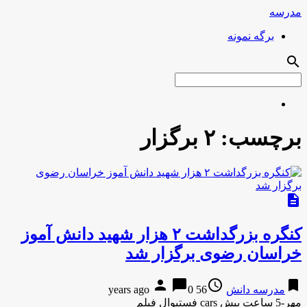
مدرسه
برگه نمونه
search
برچسب:
۲ برگزار
description
کنگره بزرگداشت ۲ هزار شهید دانش آموز
خراسان رضوی برگزار شد
person
chat_bubble
access_time
bookmark
مدرسه دانش
56 years ago
0
مهر-5 ساعت پیش cars فستیوال فیلم