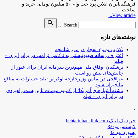
فرهنگیانایران آنلاین پرداخت وام ۵۰ میلیون تومانی خرید و
ساخت …
View article...
Search
search
Search …
for
نوشته‌های تازه
تکذیب وقوع انفجار در مرز شلمچه
اعتراف رسانه صهیونیستی به ناکامی ترامپ در برابر ایران +
فیلم
پزشکیان: وفاق ملی مهم‌ترین سرمایه ایران برای عبور از
چالش‌های پیش رو است
عراقچی در تماس وزیرخارجه اوکراین: باید خسارات به منافع
ما جبران شود
پاشنه آشیل‌های آمریکا؛ از کمبود مهمات تا بن‌بست راهبردی
در برابر ایران + فیلم
.
خرید بک لینک behtarinbacklink.com
لایسنس نود32
پسورد نود 32