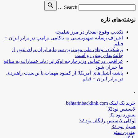
Search
search
Search …
for
نوشته‌های تازه
تکذیب وقوع انفجار در مرز شلمچه
اعتراف رسانه صهیونیستی به ناکامی ترامپ در برابر ایران +
فیلم
پزشکیان: وفاق ملی مهم‌ترین سرمایه ایران برای عبور از
چالش‌های پیش رو است
عراقچی در تماس وزیرخارجه اوکراین: باید خسارات به منافع
ما جبران شود
پاشنه آشیل‌های آمریکا؛ از کمبود مهمات تا بن‌بست راهبردی
در برابر ایران + فیلم
.
خرید بک لینک behtarinbacklink.com
لایسنس نود32
پسورد نود 32
اوکلی لایسنس رایگان نود 32
همیار نود 32
بهترین سئو