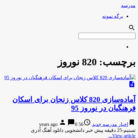
مدرسه
برگه نمونه
search
برچسب:
820 نوروز
description
آماده‌سازی 820 کلاس زنجان برای اسکان
فرهنگیان در نوروز 95
person
chat_bubble
access_time
bookmark
اخبار مدرسه جدید
56 years ago
0
تسنیم-25 دقیقه پیش خبر دانشجویی دانلود آهنگ آذری
View article...