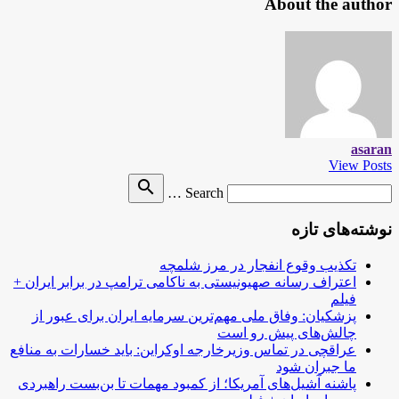
About the author
asaran
View Posts
Search
search
Search …
for
نوشته‌های تازه
تکذیب وقوع انفجار در مرز شلمچه
اعتراف رسانه صهیونیستی به ناکامی ترامپ در برابر ایران +
فیلم
پزشکیان: وفاق ملی مهم‌ترین سرمایه ایران برای عبور از
چالش‌های پیش رو است
عراقچی در تماس وزیرخارجه اوکراین: باید خسارات به منافع
ما جبران شود
پاشنه آشیل‌های آمریکا؛ از کمبود مهمات تا بن‌بست راهبردی