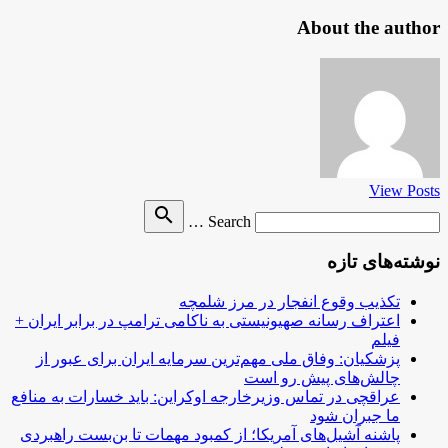
About the author
View Posts
Search
search
Search …
for
نوشته‌های تازه
تکذیب وقوع انفجار در مرز شلمچه
اعتراف رسانه صهیونیستی به ناکامی ترامپ در برابر ایران +
فیلم
پزشکیان: وفاق ملی مهم‌ترین سرمایه ایران برای عبور از
چالش‌های پیش رو است
عراقچی در تماس وزیرخارجه اوکراین: باید خسارات به منافع
ما جبران شود
پاشنه آشیل‌های آمریکا؛ از کمبود مهمات تا بن‌بست راهبردی