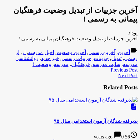
آخرین جزییات از تبدیل وضعیت فرهنگیان
پیمانی به رسمی !
نوداد
آخرین جزییات از تبدیل وضعیت فرهنگیان پیمانی به رسمی !
label
آخرین
,
آخرین رسمی
,
آخرین وضعیت
,
اخبار مدرسه
,
از
,
از
رسمی
,
تبدیل
,
جزییات
,
جزییات رسمی
,
خبر جدید
,
روانشناسی
مدرسه
,
سایت مدرسه
,
فرهنگیان
,
مدرسه
,
وضعیت !
Previous Post
Next Post
Related Posts
description
پذیرفته شدگان آزمون استخدامی سال ۹۵
chat_bubble
access_time
0
56 years ago