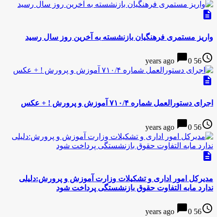
description
واریز مستمری فرهنگیان بازنشسته به آخرین روز سال رسید
chat_bubble
access_time
0
56 years ago
description
اجرای دستورالعمل شماره ۷۱۰/۴ آموزش و پرورش ! + عکس
chat_bubble
access_time
0
56 years ago
description
مدیرکل امور اداری و تشکیلات وزارت آموزش و پرورش:دلیلی
ندارد مابه التفاوت حقوق بازنشستگی پرداخت شود
chat_bubble
access_time
0
56 years ago