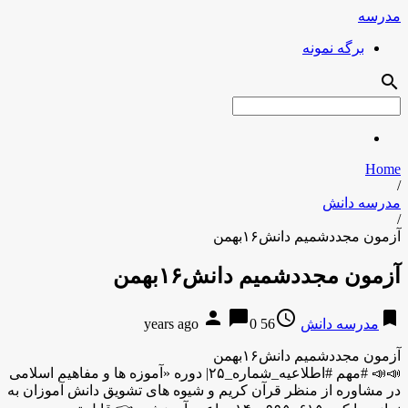
مدرسه
برگه نمونه
search
Home
/
مدرسه دانش
/
آزمون مجددشمیم دانش۱۶بهمن
آزمون مجددشمیم دانش۱۶بهمن
person
chat_bubble
access_time
bookmark
مدرسه دانش
56 years ago
0
آزمون مجددشمیم دانش۱۶بهمن
📣📣 #مهم #اطلاعیه_شماره_۲۵| دوره «آموزه ها و مفاهیم اسلامی
در مشاوره از منظر قرآن کریم و شیوه های تشویق دانش آموزان به