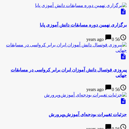
description
برگزاری نهمین دوره مسابقات دانش آموزی پایا
chat_bubble
access_time
0
56 years ago
description
پیروزی فوتسال دانش آموزان ایران برابر کرواسی در مسابقات
جهانی
chat_bubble
access_time
0
56 years ago
description
جزئیات تغییرات بودجه‌ای آموزش‌وپرورش
chat_bubble
access_time
0
56 years ago