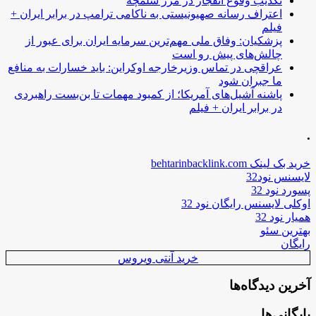
تکذیب وقوع انفجار در مرز شلمچه
اعتراف رسانه صهیونیستی به ناکامی ترامپ در برابر ایران +
فیلم
پزشکیان: وفاق ملی مهم‌ترین سرمایه ایران برای عبور از
چالش‌های پیش رو است
عراقچی در تماس وزیرخارجه اوکراین: باید خسارات به منافع
ما جبران شود
پاشنه آشیل‌های آمریکا؛ از کمبود مهمات تا بن‌بست راهبردی
در برابر ایران + فیلم
.
خرید بک لینک behtarinbacklink.com
لایسنس نود32
پسورد نود 32
اوکلی لایسنس رایگان نود 32
همیار نود 32
بهترین سئو
رایگان
خرید آنتی ویروس
آخرین دیدگاه‌ها
بایگانی‌ها