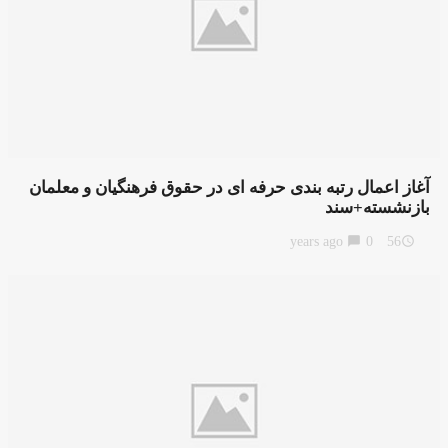
آغاز اعمال رتبه بندی حرفه ای در حقوق فرهنگیان و معلمان
بازنشسته+سند
chat_bubble
0
56 years ago
access_time