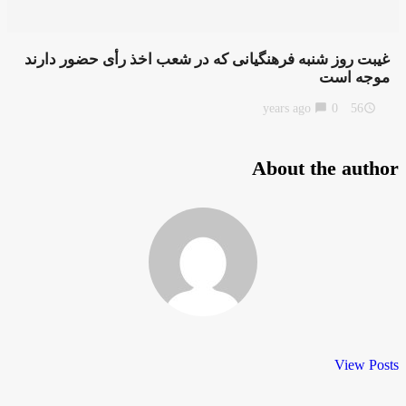
غیبت روز شنبه فرهنگیانی که در شعب اخذ رأی حضور دارند
موجه است
chat_bubble
0
56 years ago
access_time
About the author
View Posts