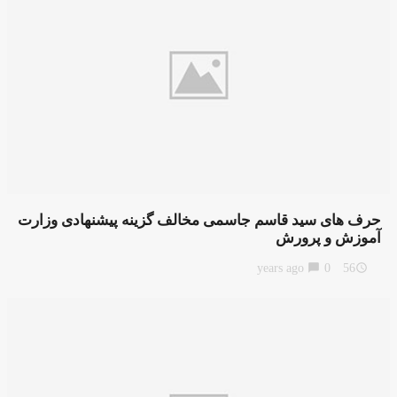
حرف های سید قاسم جاسمی مخالف گزینه پیشنهادی وزارت
آموزش و پرورش
chat_bubble
0
56 years ago
access_time