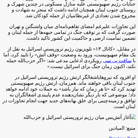
جنایات رژیم صهیونیستی علیه منازل مسکونی در چندین شهرک و
روستای جنوب لبنان همچنان ادامه داشت که منجر به شهادت و
مجروح شدن تعدادی از غیرنظامیان از جمله کودکان شد.
این تجاوزات علیرغم امضای تفاهم‌نامه‌ای میان واشنگتن و تهران
صورت گرفت که بر توقف جنگ در تمامی جبهه‌ها از جمله لبنان و
تضمین تمامیت ارضی و حاکمیت این کشور تاکید داشت.
در مقابل، «کانال ۱۳» تلویزیون رژیم تروریستی اسرائیل به نقل از
یک مقام صهیونیست، ورود به وضعیت «وقف آتش» را تایید کرد، اما
با
سافت پی سی
رویکردی ادعایی مدعی شد: «اگر حزب‌الله حمله
نکند، اکنون زمان جنگ برای اسرائیل نیست.»
او افزود که نیرو‌هایاشغالگر ارتش رژیم تروریستی اسرائیل در
جنوب لبنان باقی خواهند ماند. هم‌زمان، ارتش رژیم صهیونیستی
تهدید کرد که «تا هر زمان که نیاز باشد» به حملات خود ادامه خواهد
داد؛ موضوعی که بار دیگر نشان‌دهنده عدم پایبندی اشغالگران به
توافق و زمینه‌چینی برای خلق بهانه‌های جدید جهت انجام تجاوزات در
لبنان است.
منبع: المیادین