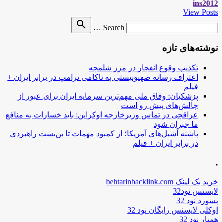
ins2012
View Posts
Search
search
Search …
for
نوشته‌های تازه
تکذیب وقوع انفجار در مرز شلمچه
اعتراف رسانه صهیونیستی به ناکامی ترامپ در برابر ایران +
فیلم
پزشکیان: وفاق ملی مهم‌ترین سرمایه ایران برای عبور از
چالش‌های پیش رو است
عراقچی در تماس وزیرخارجه اوکراین: باید خسارات به منافع
ما جبران شود
پاشنه آشیل‌های آمریکا؛ از کمبود مهمات تا بن‌بست راهبردی
در برابر ایران + فیلم
.
خرید بک لینک behtarinbacklink.com
لایسنس نود32
پسورد نود 32
اوکلی لایسنس رایگان نود 32
همیار نود 32