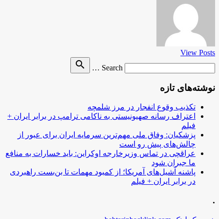
View Posts
Search
search
Search …
for
نوشته‌های تازه
تکذیب وقوع انفجار در مرز شلمچه
اعتراف رسانه صهیونیستی به ناکامی ترامپ در برابر ایران +
فیلم
پزشکیان: وفاق ملی مهم‌ترین سرمایه ایران برای عبور از
چالش‌های پیش رو است
عراقچی در تماس وزیرخارجه اوکراین: باید خسارات به منافع
ما جبران شود
پاشنه آشیل‌های آمریکا؛ از کمبود مهمات تا بن‌بست راهبردی
در برابر ایران + فیلم
.