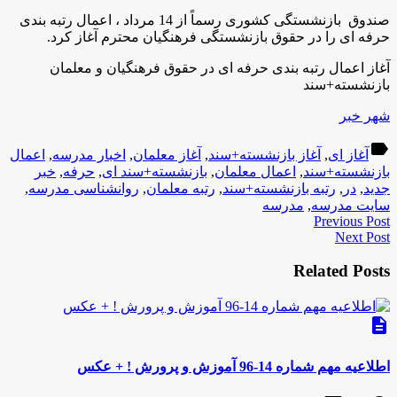
صندوق بازنشستگی کشوری رسماً از 14 مرداد ، اعمال رتبه بندی
حرفه ای را در حقوق بازنشستگی فرهنگیان محترم آغاز کرد.
آغاز اعمال رتبه بندی حرفه ای در حقوق فرهنگیان و معلمان
بازنشسته+سند
شهر خبر
label
آغاز ای
,
آغاز بازنشسته+سند
,
آغاز معلمان
,
اخبار مدرسه
,
اعمال
بازنشسته+سند
,
اعمال معلمان
,
بازنشسته+سند ای
,
حرفه
,
خبر
جدید
,
در
,
رتبه بازنشسته+سند
,
رتبه معلمان
,
روانشناسی مدرسه
,
سایت مدرسه
,
مدرسه
Previous Post
Next Post
Related Posts
description
اطلاعیه مهم شماره 14-96 آموزش و پرورش ! + عکس