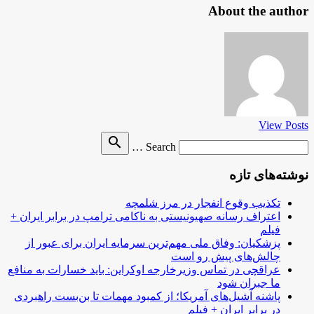
About the author
View Posts
Search
search
Search …
for
نوشته‌های تازه
تکذیب وقوع انفجار در مرز شلمچه
اعتراف رسانه صهیونیستی به ناکامی ترامپ در برابر ایران +
فیلم
پزشکیان: وفاق ملی مهم‌ترین سرمایه ایران برای عبور از
چالش‌های پیش رو است
عراقچی در تماس وزیرخارجه اوکراین: باید خسارات به منافع
ما جبران شود
پاشنه آشیل‌های آمریکا؛ از کمبود مهمات تا بن‌بست راهبردی
در برابر ایران + فیلم