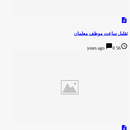
description
تقلیل ساعت موظف معلمان
chat_bubble
access_time
0
56 years ago
description