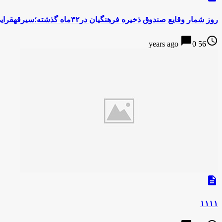
روز شمار وقایع صندوق ذخیره فرهنگیان در۳۲ماه گذشته؛سیرقهقرایی
chat_bubble
access_time
0
56 years ago
description
۱۱۱۱