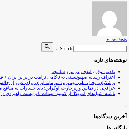
View Posts
Search
search
Search …
for
نوشته‌های تازه
تکذیب وقوع انفجار در مرز شلمچه
اعتراف رسانه صهیونیستی به ناکامی ترامپ در برابر ایران + فی
پزشکیان: وفاق ملی مهم‌ترین سرمایه ایران برای عبور از چا
عراقچی در تماس وزیرخارجه اوکراین: باید خسارات به منافع م
پاشنه آشیل‌های آمریکا؛ از کمبود مهمات تا بن‌بست راهبردی در ب
.
آخرین دیدگاه‌ها
بایگانی‌ها