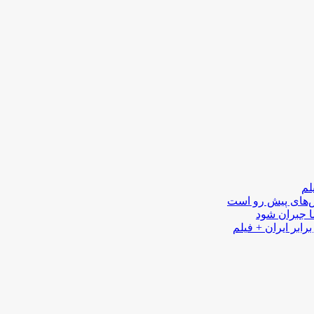
لم
لش‌های پیش رو است
ا جبران شود
رابر ایران + فیلم