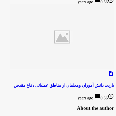
chat_bubble
access_time
0
56 years ago
description
بازدید دانش آموزان ومعلمان از مناطق عملیاتی دفاع مقدس
chat_bubble
access_time
0
56 years ago
About the author