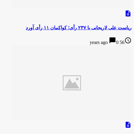
description
ریاست علی لاریجانی با ۲۳۷ رأی؛ کواکبیان ۱۱ رأی آورد
chat_bubble
access_time
0
56 years ago
description