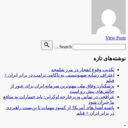
View Posts
Search
search
Search …
for
نوشته‌های تازه
تکذیب وقوع انفجار در مرز شلمچه
اعتراف رسانه صهیونیستی به ناکامی ترامپ در برابر ایران +
فیلم
پزشکیان: وفاق ملی مهم‌ترین سرمایه ایران برای عبور از
چالش‌های پیش رو است
عراقچی در تماس وزیرخارجه اوکراین: باید خسارات به منافع
ما جبران شود
پاشنه آشیل‌های آمریکا؛ از کمبود مهمات تا بن‌بست راهبردی
در برابر ایران + فیلم
.