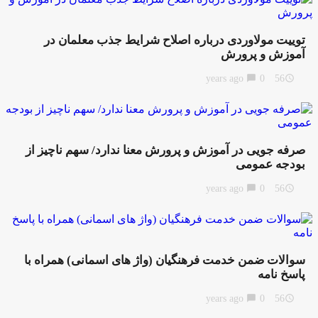
توییت مولاوردی درباره اصلاح شرایط جذب معلمان در
آموزش و پرورش
chat_bubble
0
56 years ago
access_time
صرفه جویی در آموزش و پرورش معنا ندارد/ سهم ناچیز از
بودجه عمومی
chat_bubble
0
56 years ago
access_time
سوالات ضمن خدمت فرهنگیان (واژ های اسمانی) همراه با
پاسخ نامه
chat_bubble
0
56 years ago
access_time