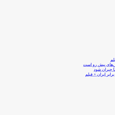
لم
لش‌های پیش رو است
ا جبران شود
رابر ایران + فیلم