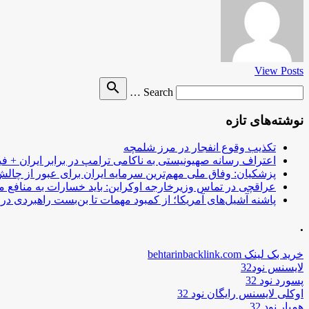
View Posts
Search
search
Search …
for
نوشته‌های تازه
تکذیب وقوع انفجار در مرز شلمچه
اعتراف رسانه صهیونیستی به ناکامی ترامپ در برابر ایران + فی
پزشکیان: وفاق ملی مهم‌ترین سرمایه ایران برای عبور از چا
عراقچی در تماس وزیرخارجه اوکراین: باید خسارات به منافع م
پاشنه آشیل‌های آمریکا؛ از کمبود مهمات تا بن‌بست راهبردی در ب
.
خرید بک لینک behtarinbacklink.com
لایسنس نود32
پسورد نود 32
اوکلی لایسنس رایگان نود 32
همیار نود 32