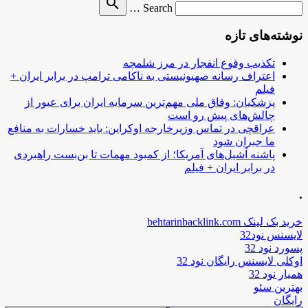
search
Search …
for
نوشته‌های تازه
تکذیب وقوع انفجار در مرز شلمچه
اعتراف رسانه صهیونیستی به ناکامی ترامپ در برابر ایران +
فیلم
پزشکیان: وفاق ملی مهم‌ترین سرمایه ایران برای عبور از
چالش‌های پیش رو است
عراقچی در تماس وزیرخارجه اوکراین: باید خسارات به منافع
ما جبران شود
پاشنه آشیل‌های آمریکا؛ از کمبود مهمات تا بن‌بست راهبردی
در برابر ایران + فیلم
.
خرید بک لینک behtarinbacklink.com
لایسنس نود32
پسورد نود 32
اوکلی لایسنس رایگان نود 32
همیار نود 32
بهترین سئو
رایگان