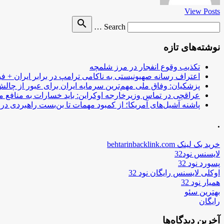
View Posts
Search
search
Search …
for
نوشته‌های تازه
تکذیب وقوع انفجار در مرز شلمچه
اعتراف رسانه صهیونیستی به ناکامی ترامپ در برابر ایران + فی
پزشکیان: وفاق ملی مهم‌ترین سرمایه ایران برای عبور از چا
عراقچی در تماس وزیرخارجه اوکراین: باید خسارات به منافع م
پاشنه آشیل‌های آمریکا؛ از کمبود مهمات تا بن‌بست راهبردی در ب
.
خرید بک لینک behtarinbacklink.com
لایسنس نود32
پسورد نود 32
اوکلی لایسنس رایگان نود 32
همیار نود 32
بهترین سئو
رایگان
آخرین دیدگاه‌ها