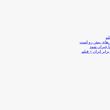
لم
لش‌های پیش رو است
ا جبران شود
رابر ایران + فیلم