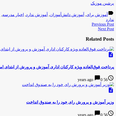
پرشین موزیک
label
آموزش برای
,
آموزش دانش‌آموزان
,
آموزش ندارد
,
اخبار مدرسه
,
ا
ندارد
Previous Post
Next Post
Related Posts
description
پرداخت فوق‌العاده ویژه کارکنان اداری آموزش و پرورش از ابتدای ا
chat_bubble
access_time
0
56 years ago
description
وزیر آموزش و پرورش رای خود را به صندوق انداخت
chat_bubble
access_time
0
56 years ago