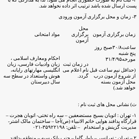
پست ارسال شده باشد ترتیب اثر داده نخواهد شد.
۳- زمان و محل برگزاری آزمون ورودی
محل
زمان برگزاری آزمون
برگزاری
مواد امتحانی
آزمون
ساعت
۳۰/۸
صبح روز
پنج شنبه
احکام ومعارف اسلامی ،
مورخه۳۱/۴/۹۵
در زمان ثبت
زبان وادبیات فارسی، زبان
(حداقل نیم ساعت قبل
نام اعلام می
انگلیسی مهارتهای رایانه،
از شروع آزمون درب
گردد.
هوش واستعداد در سطح سه
محل آزمون بسته
سال دبیرستان
خواهد شد.)
ث) نشانی محل های ثبت نام :
۱- تهران : اتوبان بسیج مستضعفین – سه راه تختی- اتوبان هجرت –
قرارگاه پدافند هوایی خاتم الانبیاء (ص)آجا – ساختمان مالک اشتر-
مدیریت گزینش و استخدام – تلفن: ۳۵۹۲۲۱۹۸-۰۲۱
۲ – تهران : تهرانسر – بلوار گلها – جنب بانک سپه – منطقه پدافند