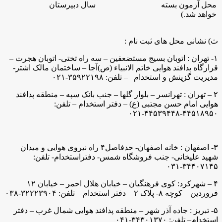
محل آزمون بسته
سال دبیرستان
خواهد شد.)
ث) نشانی محل های ثبت نام :
۱- تهران : اتوبان بسیج مستضعفین – سه راه تختی- اتوبان هجرت –
قرارگاه پدافند هوایی خاتم الانبیاء (ص)آجا – ساختمان مالک اشتر-
مدیریت گزینش و استخدام – تلفن: ۳۵۹۲۲۱۹۸-۰۲۱
۲ – تهران : تهرانسر – بلوار گلها – جنب بانک سپه – منطقه پدافند
هوایی امام حسن مجتبی (ع) – دفتر استخدام – تلفن:
۴۴۵۱۸۹۵۰-۴۴۵۳۹۴۴۸-۰۲۱
۳- اصفهان : خانه اصفهان- حدفاصل۴ راه نیروی هوایی و میدان
شهید علیخانی- جنب فروشگاه شمس- دفتراستخدام- تلفن:
۳۴۴۰۷۱۴۵-۰۳۱
۴ – شهرکرد: کوی فرهنگیان – خیابان هلال احمر – خیابان ۱۲
فروردین – کوچه ۸- پلاک ۲ – دفتر استخدام – تلفن: ۳۲۲۲۳۹۰۴-۰۳۸
۵- تبریز : جاده آذر شهر – منطقه پدافند هوایی شمال غرب – دفتر
استخدام– تلفن: ۳۴۳۰۱۳۷۰-۰۴۱