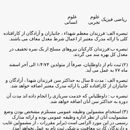
علوم
علوم
ریاضی فیزیک
تجربی
انسانی
تبصره الف: فرزندان معظم شهداء ، جانبازان و آزادگان از کارافتاده
کلی با ارائه مدرک معتبر از اعمال شرط معدل معاف می باشند.
تبصره ب:فرزندان کارکنان نیروهای مسلح از یک نمره تخفیف در
معدل کل بهره مند می گردند.
(۲) ثبت نام از داوطلبان، صرفاً از متولدین ۱/۴/۷۴ الی آخر اسفند
ماه ۷۷ به عمل می آید.
تبصره الف : مدت ۵ سال به حداکثر سن فرزندان شهدا ، آزادگان و
جانبازان از کارافتاده کلی با ارائه مدرک معتبر اضافه خواهد شد.
تبصره ب : داوطلبانی که خدمت سربازی را انجام داده اند مدت آن
دوره به حداکثر سن آنان اضافه خواهد شد.
(۳) استخدام مشمولین وظیفه عمومی مستلزم مشخص بودن وضع
مشمولیت آنان از نظر اداره وظیفه عمومی بوده و ارائه‌ مدارک
رسمی در این مورد الزامی است (برابر مقررات ، از مشمولین غایب
و دارندگان کارت معافیت پزشکی ثبت نام به عمل نخواهد آمد).