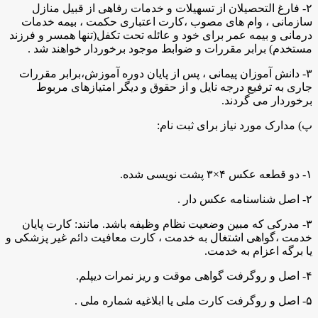
۲- فارغ التحصیلان از تسهیلات و خدمات رفاهی از قبیل منازل
سازمانی ، وام های مصوب ،‌کارت اعتباری حکمت ، بیمه خدمات
درمانی و بیمه عمر برای خود و عائله تحت تکفل(تنها همسر و فرزند
مستخدم) برابر مقررات و ضوابط موجود برخوردار خواهند شد .
۳- دانش آموزان پیمانی ، پس از پایان دوره آموزش،برابر مقررات
جاری به ترفیع درجه نایل و از حقوق و دیگر امتیازهای مربوط
برخوردار می گردند.
پ) مدارک مورد نیاز برای ثبت نام:
۱- دو قطعه عکس ۴×۳ پشت نویسی شده.
۲- اصل شناسنامه عکس دار .
۳- مدرکی که مبین وضعیت نظام وظیفه باشد. مانند: کارت پایان
خدمت ،گواهی اشتغال به خدمت ، کارت معافیت دائم غیر پزشکی و
یا برگه اعزام به خدمت.
۴- اصل و روگرفت گواهی موقت و ریز نمرات دیپلم.
۵- اصل و روگرفت کارت ملی یا ابلاغیه شماره ملی .