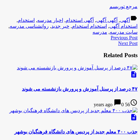
مرجع توریسم
label
آگهی
,
آگهی آگهی
,
آگهی استخدام
,
اخبار مدرسه
,
استخدام
,
استخدام آگهی
,
استخدام استخدام
,
خبر جدید
,
روانشناسی مدرسه
,
سایت مدرسه
,
مدرسه
Previous Post
Next Post
Related Posts
description
۴۷ درصد از پرسنل آموزش و پرورش بازنشسته می شوند
chat_bubble
access_time
0
56 years ago
description
جذب ۴۰۰ معلم جدید از پردیس های دانشگاه فرهنگیان بوشهر