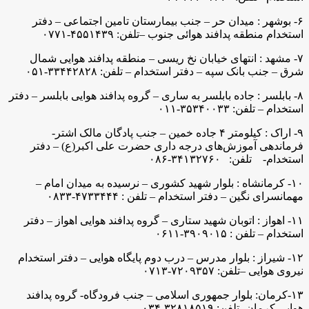
۶- بوشهر : میدان حر – جنب بیمارستان تامین اجتماعی – دفتر
استخدام منطقه پدافند هوائی جنوب –تلفن: ۴۵۵۱۴۳۹-۰۷۷۱
۷- مشهد : انتهای خیابان نخ ریسی – منطقه پدافند هوایی شمال
شرق – جنب بانک سپه – دفتر استخدام – تلفن: ۳۳۴۴۲۸۲۸-۰۵۱
۸- بابلسر : جاده بابلسر به ساری – گروه پدافند هوایی بابلسر – دفتر
استخدام – تلفن: ۳۵۳۴۰۰۳۳-۰۱۱
۹- اراک : کیلومتر ۴ جاده خمین – جنب پادگان مالک اشتر-
فرماندهی آموزش‌های درجه داری حضرت علی اکبر(ع) – دفتر
استخدام- تلفن: ۳۴۱۳۲۷۶۰-۰۸۶
۱۰- کرمانشاه : بلوار شهید کشوری – نرسیده به میدان امام –
مهمانسرای نگین – دفتر استخدام – تلفن : ۴۷۳۳۴۴۴-۰۸۳۳
۱۱- اهواز : اتوبان شهید ستاری – گروه پدافند هوایی اهواز – دفتر
استخدام – تلفن : ۳۹۰۹۰۱۵-۰۶۱۱
۱۲- شیراز : بلوار مدرس – درب دوم پایگاه هوایی – دفتر استخدام
نیروی هوایی –تلفن: ۷۲۰۹۳۵۷-۰۷۱۳
۱۳-کرمان: بلوار جمهوری اسلامی – جنب فرودگاه- گروه پدافند
هوایی کرمان- تلفن: ۳۲۸۱۸۵۱۹-۰۳۴