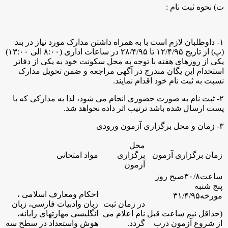
ت) نحوه ثبت نام :
۱- داوطلبان لازم است با به همراه داشتن مدارک مورد نیاز در بند
(پ) از تاریخ ۱۲/۴/۹۵ تا ۲۸/۴/۹۵ در ساعات اداری (۸:۰۰ الی ۱۳:۰۰)
یکی از روزهای هفته با توجه به محل سکونت خود به یکی از دفاتر
استخدام این یگان مندرج در آگهی مراجعه و ضمن تحویل مدارک
نسبت به ثبت نام خود اقدام نمایند.
۲- ثبت نام به صورت حضوری انجام می شود، لذا به مدارکی که با
پست ارسال شده باشد ترتیب اثر داده نخواهد شد.
۳- زمان و محل برگزاری آزمون ورودی
محل
زمان برگزاری آزمون
برگزاری
مواد امتحانی
آزمون
ساعت
۳۰/۸
صبح روز
پنج شنبه
احکام ومعارف اسلامی ،
مورخه۳۱/۴/۹۵
در زمان ثبت
زبان وادبیات فارسی، زبان
(حداقل نیم ساعت قبل
نام اعلام می
انگلیسی مهارتهای رایانه،
از شروع آزمون درب
گردد.
هوش واستعداد در سطح سه