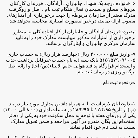
۶- خانواده درجه یک شهدا ، جانبازان ، آزادگان ، فرزندان کارکنان
نیروهای مسلح و بسیجیان فعال هنگام ثبت نام ، اصل و روگرفت
مدرک معتبر از سازمان مربوطه را جهت برخورداری از امتیازهای
مصوب ارائه نمایند، در غیر اینصورت امتیازی محاسبه نخواهد شد.
تبصره: فرزندان آزادگان و جانبازان از کار افتاده کلی به منظور
برخورداری از امتیازات مذکور میبایست مدارک خود را به تایید
سازمان مرکزی جانبازان و ایثارگران برسانند.
۷- واریز مبلغ ۴۰۰٫۰۰۰ ریال (چهارصد هزار ریال) به حساب جاری
۵۱۵۱۵۷۹۰۹۱۰۰۵ بانک سپه (به نام حساب غیرقابل برداشت جذب
و استخدام قرارگاه پدافند هوایی خاتم الانبیاء(ص) آجا) و ارائه اصل
برگه واریزی در زمان ثبت نام.
ت) نحوه ثبت نام :
۱- داوطلبان لازم است با به همراه داشتن مدارک مورد نیاز در بند
(پ) از تاریخ ۱۲/۴/۹۵ تا ۲۸/۴/۹۵ در ساعات اداری (۸:۰۰ الی ۱۳:۰۰)
یکی از روزهای هفته با توجه به محل سکونت خود به یکی از دفاتر
استخدام این یگان مندرج در آگهی مراجعه و ضمن تحویل مدارک
نسبت به ثبت نام خود اقدام نمایند.
۲- ثبت نام به صورت حضوری انجام می شود، لذا به مدارکی که با