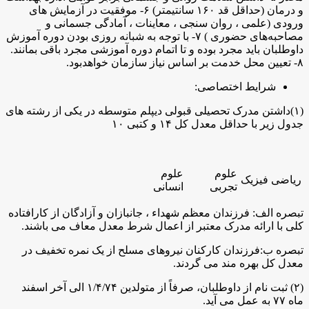
و درمان (حداقل قد ۱۶۰ سانتیمتر) ۶- موفقیت در آزمایش های
ورودی (علمی ، روان سنجی ، معاینات ، آمادگی جسمانی و
مصاحبه‌های حضوری ) ۷- با توجه به شبانه روزی بودن دوره آموزش
داوطلبان باید مجرد بوده و تا اتمام دوره آموزشی مجرد باقی بمانند.
۸- تعیین محل خدمت بر اساس نیاز سازمان خواهد‌بود.
شرایط اختصاصی:
(۱)داشتن مدرک تحصیلی قبولی دیپلم متوسطه در یکی از رشته های
جدول زیر با حداقل معدل کل ۱۴ و کتبی ۱۰
علوم
علوم
ریاضی فیزیک
تجربی
انسانی
تبصره الف: فرزندان معظم شهداء ، جانبازان و آزادگان از کارافتاده
کلی با ارائه مدرک معتبر از اعمال شرط معدل معاف می باشند.
تبصره ب:فرزندان کارکنان نیروهای مسلح از یک نمره تخفیف در
معدل کل بهره مند می گردند.
(۲) ثبت نام از داوطلبان، صرفاً از متولدین ۱/۴/۷۴ الی آخر اسفند
ماه ۷۷ به عمل می آید.