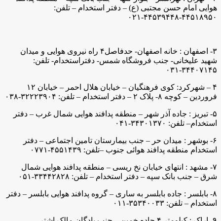
هوایی امام حسن مجتبی (ع) – دفتر استخدام – تلفن:
۴۴۵۱۸۹۵۰-۴۴۵۳۹۴۴۸-۰۲۱
۳- اصفهان : خانه اصفهان- حدفاصل۴ راه نیروی هوایی و میدان
شهید علیخانی- جنب فروشگاه شمس- دفتراستخدام- تلفن:
۳۴۴۰۷۱۴۵-۰۳۱
۴ – شهرکرد: کوی فرهنگیان – خیابان هلال احمر – خیابان ۱۲
فروردین – کوچه ۸- پلاک ۲ – دفتر استخدام – تلفن: ۳۲۲۲۳۹۰۴-۰۳۸
۵- تبریز : جاده آذر شهر – منطقه پدافند هوایی شمال غرب – دفتر
استخدام– تلفن: ۳۴۳۰۱۳۷۰-۰۴۱
۶- بوشهر : میدان حر – جنب بیمارستان تامین اجتماعی – دفتر
استخدام منطقه پدافند هوائی جنوب –تلفن: ۴۵۵۱۴۳۹-۰۷۷۱
۷- مشهد : انتهای خیابان نخ ریسی – منطقه پدافند هوایی شمال
شرق – جنب بانک سپه – دفتر استخدام – تلفن: ۳۳۴۴۲۸۲۸-۰۵۱
۸- بابلسر : جاده بابلسر به ساری – گروه پدافند هوایی بابلسر – دفتر
استخدام – تلفن: ۳۵۳۴۰۰۳۳-۰۱۱
۹- اراک : کیلومتر ۴ جاده خمین – جنب پادگان مالک اشتر-