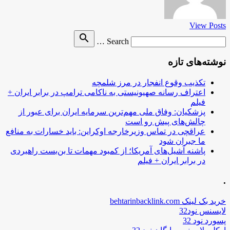
View Posts
Search
search
Search …
for
نوشته‌های تازه
تکذیب وقوع انفجار در مرز شلمچه
اعتراف رسانه صهیونیستی به ناکامی ترامپ در برابر ایران +
فیلم
پزشکیان: وفاق ملی مهم‌ترین سرمایه ایران برای عبور از
چالش‌های پیش رو است
عراقچی در تماس وزیرخارجه اوکراین: باید خسارات به منافع
ما جبران شود
پاشنه آشیل‌های آمریکا؛ از کمبود مهمات تا بن‌بست راهبردی
در برابر ایران + فیلم
.
خرید بک لینک behtarinbacklink.com
لایسنس نود32
پسورد نود 32