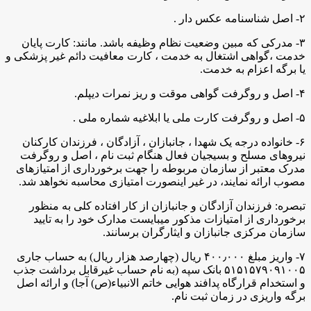
۲- اصل شناسنامه عکس دار .
۳- مدرکی که مبین وضعیت نظام وظیفه باشد. مانند: کارت پایان
خدمت ،گواهی اشتغال به خدمت ، کارت معافیت دائم غیر پزشکی و
یا برگه اعزام به خدمت.
۴- اصل و روگرفت گواهی موقت و ریز نمرات دیپلم.
۵- اصل و روگرفت کارت ملی یا ابلاغیه شماره ملی .
۶- خانواده درجه یک شهدا ، جانبازان ، آزادگان ، فرزندان کارکنان
نیروهای مسلح و بسیجیان فعال هنگام ثبت نام ، اصل و روگرفت
مدرک معتبر از سازمان مربوطه را جهت برخورداری از امتیازهای
مصوب ارائه نمایند، در غیر اینصورت امتیازی محاسبه نخواهد شد.
تبصره: فرزندان آزادگان و جانبازان از کار افتاده کلی به منظور
برخورداری از امتیازات مذکور میبایست مدارک خود را به تایید
سازمان مرکزی جانبازان و ایثارگران برسانند.
۷- واریز مبلغ ۴۰۰٫۰۰۰ ریال (چهارصد هزار ریال) به حساب جاری
۵۱۵۱۵۷۹۰۹۱۰۰۵ بانک سپه (به نام حساب غیرقابل برداشت جذب
و استخدام قرارگاه پدافند هوایی خاتم الانبیاء(ص) آجا) و ارائه اصل
برگه واریزی در زمان ثبت نام.