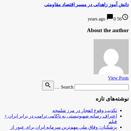
دانش آموز زاهدانی در مسیر اقتصاد مقاومتی
chat_bubble
access_time
0
56 years ago
About the author
View Posts
Search
search
Search …
for
نوشته‌های تازه
تکذیب وقوع انفجار در مرز شلمچه
اعتراف رسانه صهیونیستی به ناکامی ترامپ در برابر ایران +
فیلم
پزشکیان: وفاق ملی مهم‌ترین سرمایه ایران برای عبور از