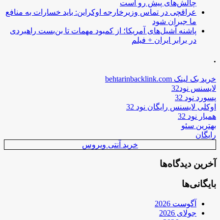
چالش‌های پیش رو است
عراقچی در تماس وزیرخارجه اوکراین: باید خسارات به منافع
ما جبران شود
پاشنه آشیل‌های آمریکا؛ از کمبود مهمات تا بن‌بست راهبردی
در برابر ایران + فیلم
.
خرید بک لینک behtarinbacklink.com
لایسنس نود32
پسورد نود 32
اوکلی لایسنس رایگان نود 32
همیار نود 32
بهترین سئو
رایگان
خرید آنتی ویروس
آخرین دیدگاه‌ها
بایگانی‌ها
آگوست 2026
جولای 2026