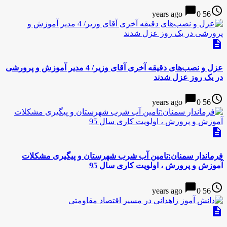
chat_bubble
access_time
0
56 years ago
description
عزل و نصب‌های دقیقه آخری آقای وزیر/ 4 مدیر آموزش و پرورشی
در یک روز عزل شدند
chat_bubble
access_time
0
56 years ago
description
فرماندار سمنان:تامین آب شرب شهرستان و پیگیری مشکلات
آموزش و پرورش ، اولویت کاری سال 95
chat_bubble
access_time
0
56 years ago
description