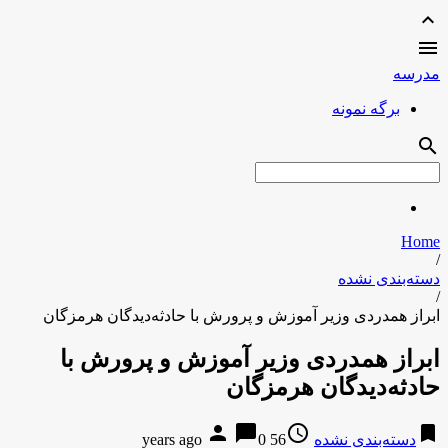
expand_less

مدرسه
برگه نمونه
search
Home
/
دسته‌بندی نشده
/
ابراز همدردی وزیر آموزش و پرورش با حادثه‌دیدگان هرمزگان
ابراز همدردی وزیر آموزش و پرورش با
حادثه‌دیدگان هرمزگان
person
chat_bubble
access_time
bookmark
دسته‌بندی نشده
56 years ago
0