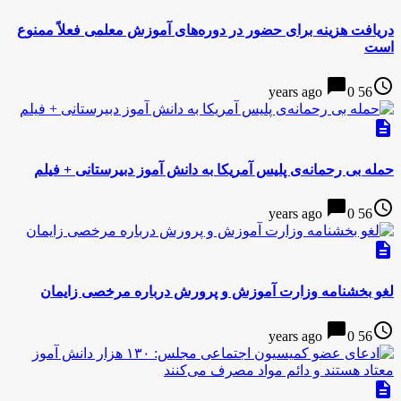
دریافت هزینه برای حضور در دوره‌های آموزش معلمی فعلاً ممنوع
است
chat_bubble
access_time
0
56 years ago
description
حمله بی رحمانه‌ی پلیس آمریکا به دانش آموز دبیرستانی + فیلم
chat_bubble
access_time
0
56 years ago
description
لغو بخشنامه وزارت آموزش و پرورش درباره مرخصی زایمان
chat_bubble
access_time
0
56 years ago
description