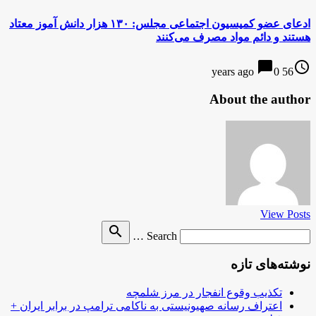
ادعای عضو کمیسیون اجتماعی مجلس: ۱۳۰ هزار دانش آموز معتاد
هستند و دائم مواد مصرف می‌کنند
chat_bubble
access_time
0
56 years ago
About the author
View Posts
Search
search
Search …
for
نوشته‌های تازه
تکذیب وقوع انفجار در مرز شلمچه
اعتراف رسانه صهیونیستی به ناکامی ترامپ در برابر ایران +