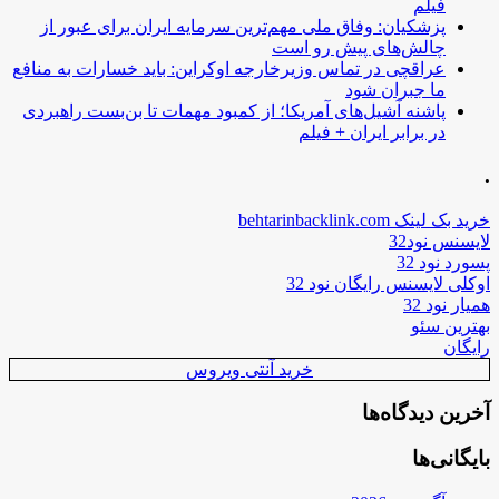
فیلم
پزشکیان: وفاق ملی مهم‌ترین سرمایه ایران برای عبور از
چالش‌های پیش رو است
عراقچی در تماس وزیرخارجه اوکراین: باید خسارات به منافع
ما جبران شود
پاشنه آشیل‌های آمریکا؛ از کمبود مهمات تا بن‌بست راهبردی
در برابر ایران + فیلم
.
خرید بک لینک behtarinbacklink.com
لایسنس نود32
پسورد نود 32
اوکلی لایسنس رایگان نود 32
همیار نود 32
بهترین سئو
رایگان
خرید آنتی ویروس
آخرین دیدگاه‌ها
بایگانی‌ها