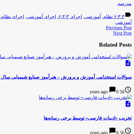
مدرسه
label
۶.۳.۳ نظام
,
آموزشی
,
اجرای ۶.۳.۳
,
اجرای آموزشی
,
اجرای نظام
,
آموزشی
Previous Post
Next Post
Related Posts
description
سوالات استخدامی آموزش و پرورش – هنرآموز صنایع شیمیایی سال 89
chat_bubble
access_time
0
56 years ago
description
تخریب «ادبیات فارسی» توسط برخی رسانه‌ها
chat_bubble
access_time
0
56 years ago