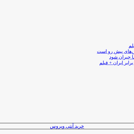
لم
لش‌های پیش رو است
ا جبران شود
رابر ایران + فیلم
خرید آنتی ویروس