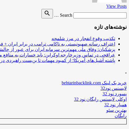
View Posts
Search
search
Search …
for
نوشته‌های تازه
تکذیب وقوع انفجار در مرز شلمچه
اعتراف رسانه صهیونیستی به ناکامی ترامپ در برابر ایران + فی
پزشکیان: وفاق ملی مهم‌ترین سرمایه ایران برای عبور از چا
عراقچی در تماس وزیرخارجه اوکراین: باید خسارات به منافع م
پاشنه آشیل‌های آمریکا؛ از کمبود مهمات تا بن‌بست راهبردی در ب
.
خرید بک لینک behtarinbacklink.com
لایسنس نود32
پسورد نود 32
اوکلی لایسنس رایگان نود 32
همیار نود 32
بهترین سئو
رایگان