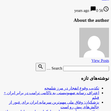
chat_bubble
access_time
0
56 years ago
About the author
View Posts
Search
search
Search …
for
نوشته‌های تازه
تکذیب وقوع انفجار در مرز شلمچه
اعتراف رسانه صهیونیستی به ناکامی ترامپ در برابر ایران +
فیلم
پزشکیان: وفاق ملی مهم‌ترین سرمایه ایران برای عبور از
چالش‌های پیش رو است