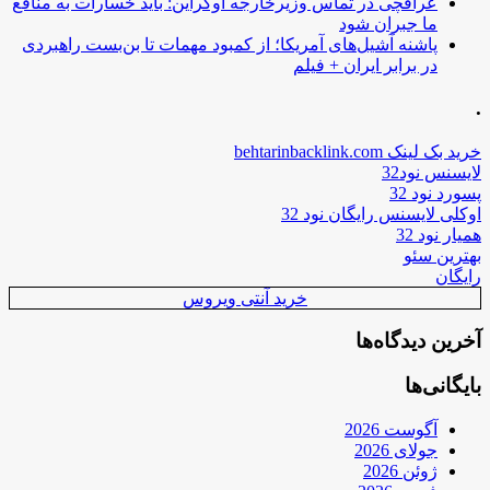
عراقچی در تماس وزیرخارجه اوکراین: باید خسارات به منافع
ما جبران شود
پاشنه آشیل‌های آمریکا؛ از کمبود مهمات تا بن‌بست راهبردی
در برابر ایران + فیلم
.
خرید بک لینک behtarinbacklink.com
لایسنس نود32
پسورد نود 32
اوکلی لایسنس رایگان نود 32
همیار نود 32
بهترین سئو
رایگان
خرید آنتی ویروس
آخرین دیدگاه‌ها
بایگانی‌ها
آگوست 2026
جولای 2026
ژوئن 2026