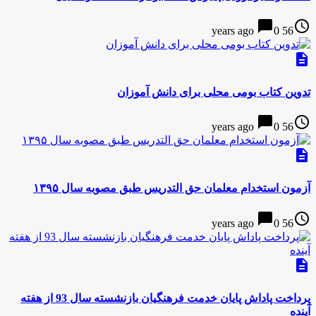
chat_bubble
access_time
0
56 years ago
description
تدوین کتاب بومی محلی برای دانش آموزان
chat_bubble
access_time
0
56 years ago
description
آزمون استخدام معلمان حق التدریس طبق مصوبه سال ۱۳۹۵
chat_bubble
access_time
0
56 years ago
description
پرداخت پاداش پایان خدمت فرهنگیان بازنشسته سال 93 از هفته
آینده