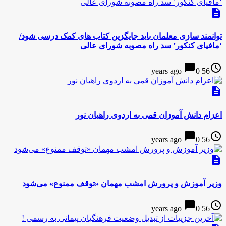
description
توانمند سازی معلمان باید جایگزین کتاب های کمک درسی شود/
‘مافیای کنکور’ سد راه مصوبه شورای عالی
chat_bubble
access_time
0
56 years ago
description
اعزام دانش آموزان قمی به اردوی راهیان نور
chat_bubble
access_time
0
56 years ago
description
وزیر آموزش و پرورش امشب مهمان «توقف ممنوع» می‌شود
chat_bubble
access_time
0
56 years ago