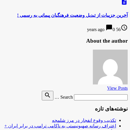
description
آخرین جزییات از تبدیل وضعیت فرهنگیان پیمانی به رسمی !
chat_bubble
access_time
0
56 years ago
About the author
View Posts
Search
search
Search …
for
نوشته‌های تازه
تکذیب وقوع انفجار در مرز شلمچه
اعتراف رسانه صهیونیستی به ناکامی ترامپ در برابر ایران +