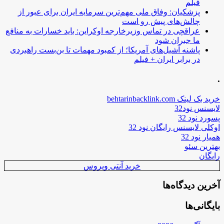
فیلم
پزشکیان: وفاق ملی مهم‌ترین سرمایه ایران برای عبور از
چالش‌های پیش رو است
عراقچی در تماس وزیرخارجه اوکراین: باید خسارات به منافع
ما جبران شود
پاشنه آشیل‌های آمریکا؛ از کمبود مهمات تا بن‌بست راهبردی
در برابر ایران + فیلم
.
خرید بک لینک behtarinbacklink.com
لایسنس نود32
پسورد نود 32
اوکلی لایسنس رایگان نود 32
همیار نود 32
بهترین سئو
رایگان
خرید آنتی ویروس
آخرین دیدگاه‌ها
بایگانی‌ها