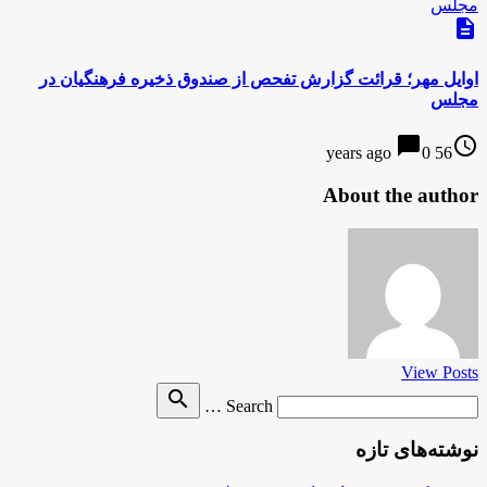
description
اوایل مهر؛ قرائت گزارش تفحص از صندوق ذخیره فرهنگیان در
مجلس
chat_bubble
access_time
0
56 years ago
About the author
View Posts
Search
search
Search …
for
نوشته‌های تازه