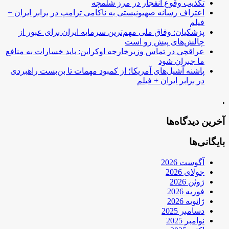
تکذیب وقوع انفجار در مرز شلمچه
اعتراف رسانه صهیونیستی به ناکامی ترامپ در برابر ایران +
فیلم
پزشکیان: وفاق ملی مهم‌ترین سرمایه ایران برای عبور از
چالش‌های پیش رو است
عراقچی در تماس وزیرخارجه اوکراین: باید خسارات به منافع
ما جبران شود
پاشنه آشیل‌های آمریکا؛ از کمبود مهمات تا بن‌بست راهبردی
در برابر ایران + فیلم
.
آخرین دیدگاه‌ها
بایگانی‌ها
آگوست 2026
جولای 2026
ژوئن 2026
فوریه 2026
ژانویه 2026
دسامبر 2025
نوامبر 2025