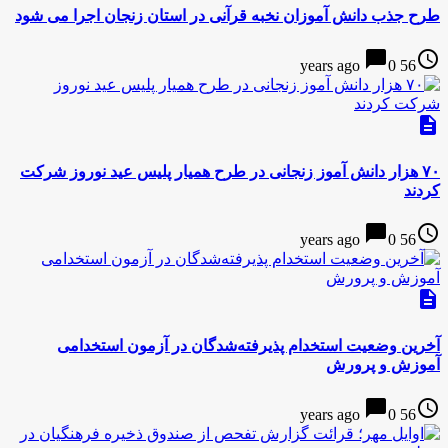
طرح جذب دانش آموزان نخبه قرآنی در استان زنجان اجرا می شود
chat_bubble
access_time
0
56 years ago
description
۷۰ هزار دانش آموز زنجانی در طرح همیار پلیس عید نوروز شرکت
کردند
chat_bubble
access_time
0
56 years ago
description
آخرین وضعیت استخدام پذیرفته‌شدگان در آزمون استخدامی
آموزش و پرورش
chat_bubble
access_time
0
56 years ago