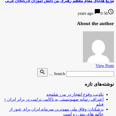
توزیع هدایای مقام معظم رهبری بین دانش آموزان آذربایجان غربی
chat_bubble
access_time
0
56 years ago
About the author
View Posts
Search
search
Search …
for
نوشته‌های تازه
تکذیب وقوع انفجار در مرز شلمچه
اعتراف رسانه صهیونیستی به ناکامی ترامپ در برابر ایران +
فیلم
پزشکیان: وفاق ملی مهم‌ترین سرمایه ایران برای عبور از
چالش‌های پیش رو است