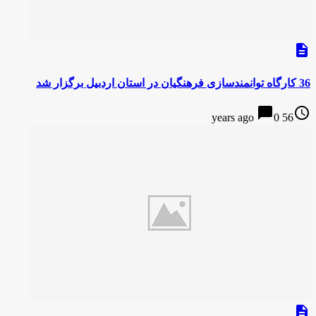
description
36 کارگاه توانمندسازی فرهنگیان در استان اردبیل برگزار شد
chat_bubble
access_time
0
56 years ago
description