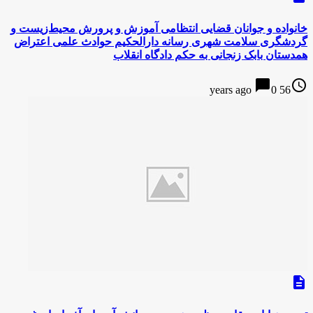
خانواده و جوانان قضایی انتظامی آموزش و پرورش محیط‌زیست و
گردشگری سلامت شهری رسانه دارالحکیم حوادث علمی اعتراض
همدستان بابک زنجانی به حکم دادگاه انقلاب
chat_bubble
access_time
0
56 years ago
description