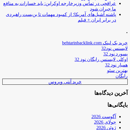
عراقچی در تماس وزیرخارجه اوکراین: باید خسارات به منافع
ما جبران شود
پاشنه آشیل‌های آمریکا؛ از کمبود مهمات تا بن‌بست راهبردی
در برابر ایران + فیلم
.
خرید بک لینک behtarinbacklink.com
لایسنس نود32
پسورد نود 32
اوکلی لایسنس رایگان نود 32
همیار نود 32
بهترین سئو
رایگان
خرید آنتی ویروس
آخرین دیدگاه‌ها
بایگانی‌ها
آگوست 2026
جولای 2026
ژوئن 2026