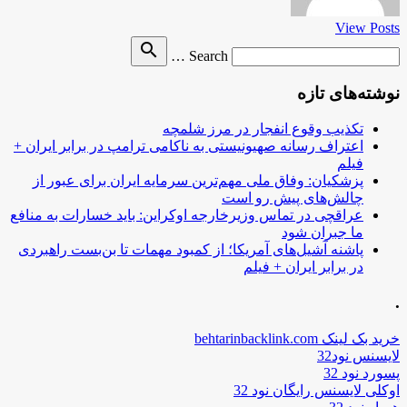
View Posts
Search
search
Search …
for
نوشته‌های تازه
تکذیب وقوع انفجار در مرز شلمچه
اعتراف رسانه صهیونیستی به ناکامی ترامپ در برابر ایران +
فیلم
پزشکیان: وفاق ملی مهم‌ترین سرمایه ایران برای عبور از
چالش‌های پیش رو است
عراقچی در تماس وزیرخارجه اوکراین: باید خسارات به منافع
ما جبران شود
پاشنه آشیل‌های آمریکا؛ از کمبود مهمات تا بن‌بست راهبردی
در برابر ایران + فیلم
.
خرید بک لینک behtarinbacklink.com
لایسنس نود32
پسورد نود 32
اوکلی لایسنس رایگان نود 32