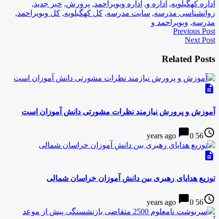
اداره کهگیلویه
,
اداره و
,
اداره وبویراحمد
,
پرورش
,
خبر جدید
,
روانشناسی مدرسه
,
سایت مدرسه
,
کل کهگیلویه
,
کل وبویراحمد
,
مدرسه
,
وبویراحمد و
Previous Post
Next Post
Related Posts
description
آموزش و پرورش نیازمند نظرات مشورتی دانش آموزان است
chat_bubble
access_time
0
56 years ago
description
توزیع هدایای رهبری بین دانش آموزان خراسان شمالی
chat_bubble
access_time
0
56 years ago