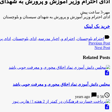
ادای احترام وزیر آموزش و پرورش به شهدای
مهر-3 ساعت پیش
ادای احترام وزیر آموزش و پرورش به شهدای سیستان و بلوچستان
خرید بک لینک
label
احترام بلوچستان
,
احترام و
,
اخبار مدرسه
,
ادای بلوچستان
,
ادای پ
Previous Post
Next Post
Related Posts
description
مجلس دانش آموزی نماد اخلاق محوری و معرفت جویی باشد
chat_bubble
access_time
0
56 years ago
description