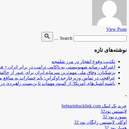
View Posts
Search
search
Search …
for
نوشته‌های تازه
تکذیب وقوع انفجار در مرز شلمچه
اعتراف رسانه صهیونیستی به ناکامی ترامپ در برابر ایران + فی
پزشکیان: وفاق ملی مهم‌ترین سرمایه ایران برای عبور از چا
عراقچی در تماس وزیرخارجه اوکراین: باید خسارات به منافع م
پاشنه آشیل‌های آمریکا؛ از کمبود مهمات تا بن‌بست راهبردی در ب
.
خرید بک لینک behtarinbacklink.com
لایسنس نود32
پسورد نود 32
اوکلی لایسنس رایگان نود 32
همیار نود 32