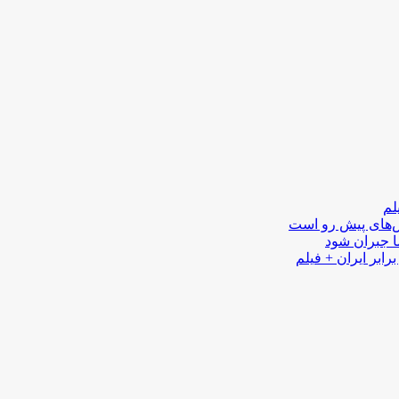
لم
لش‌های پیش رو است
ا جبران شود
رابر ایران + فیلم