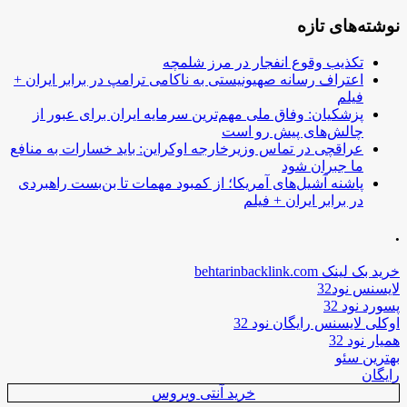
نوشته‌های تازه
تکذیب وقوع انفجار در مرز شلمچه
اعتراف رسانه صهیونیستی به ناکامی ترامپ در برابر ایران +
فیلم
پزشکیان: وفاق ملی مهم‌ترین سرمایه ایران برای عبور از
چالش‌های پیش رو است
عراقچی در تماس وزیرخارجه اوکراین: باید خسارات به منافع
ما جبران شود
پاشنه آشیل‌های آمریکا؛ از کمبود مهمات تا بن‌بست راهبردی
در برابر ایران + فیلم
.
خرید بک لینک behtarinbacklink.com
لایسنس نود32
پسورد نود 32
اوکلی لایسنس رایگان نود 32
همیار نود 32
بهترین سئو
رایگان
خرید آنتی ویروس