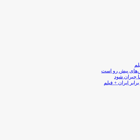
لم
لش‌های پیش رو است
ا جبران شود
رابر ایران + فیلم