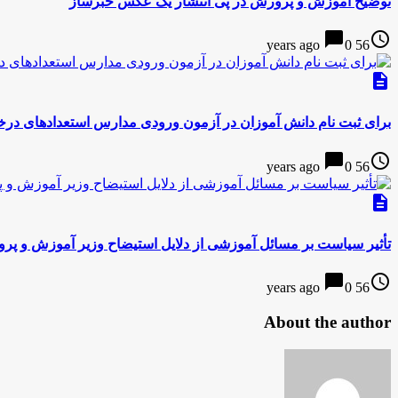
توضیح آموزش و پرورش در پی انتشار یک عکس خبرساز
chat_bubble
access_time
0
56 years ago
description
برای ثبت نام دانش آموزان در آزمون ورودی مدارس استعدادهای درخ
chat_bubble
access_time
0
56 years ago
description
تأثیر سیاست بر مسائل آموزشی از دلایل استیضاح وزیر آموزش و پرورش/ تدری
chat_bubble
access_time
0
56 years ago
About the author