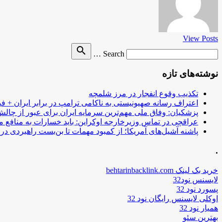
View Posts
Search
search
Search …
for
نوشته‌های تازه
تکذیب وقوع انفجار در مرز شلمچه
اعتراف رسانه صهیونیستی به ناکامی ترامپ در برابر ایران + فی
پزشکیان: وفاق ملی مهم‌ترین سرمایه ایران برای عبور از چا
عراقچی در تماس وزیرخارجه اوکراین: باید خسارات به منافع م
پاشنه آشیل‌های آمریکا؛ از کمبود مهمات تا بن‌بست راهبردی در ب
.
خرید بک لینک behtarinbacklink.com
لایسنس نود32
پسورد نود 32
اوکلی لایسنس رایگان نود 32
همیار نود 32
بهترین سئو