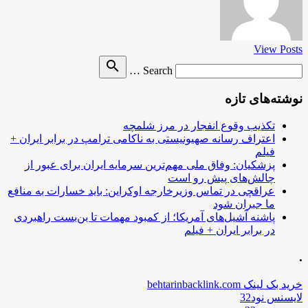
View Posts
Search
search
Search …
for
نوشته‌های تازه
تکذیب وقوع انفجار در مرز شلمچه
اعتراف رسانه صهیونیستی به ناکامی ترامپ در برابر ایران +
فیلم
پزشکیان: وفاق ملی مهم‌ترین سرمایه ایران برای عبور از
چالش‌های پیش رو است
عراقچی در تماس وزیرخارجه اوکراین: باید خسارات به منافع
ما جبران شود
پاشنه آشیل‌های آمریکا؛ از کمبود مهمات تا بن‌بست راهبردی
در برابر ایران + فیلم
.
خرید بک لینک behtarinbacklink.com
لایسنس نود32