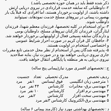
ذکر شده فقط باید در همان حوزه تخصصی باشد.)
۲- داوطلبانی که سابقه خدمت قراردادی در نیروی دریایی ارتش
داشته باشند، از اولویت برخوردار هستند، اما افرادی که قبلاً یک بار
بهصورت پیمانی در نیروهای مسلح خدمت نمودهاند، نمیتوانند
داوطلب شوند.
۳- برای استخدام در کلیه تخصصها، فرزندان معظم شهدا، فرزندان
ایثارگران، فرزندان کارکنان نیروهای مسلح، داوطلبان بومی
و دارندگان سابقه بسیجی فعال از اولویتهایی برخوردار خواهند شد.
۴- حافظان کل قرآن کریم در صورت احراز شرایط عمومی
و اختصاصی استخدام در اولویت هستند.
۵- پذیرفته شدگان پس از استخدام از نظر محل خدمتی تابع مقررات
جاری نیروی دریایـی خواهند بود و در صورت نیاز، بنابه صلاحدید
نیروی دریایی به هر منطقه یا پایگاهی انتقال خواهند یافت.
ج : تخصصهای افسری مورد نیاز(پیمانی پنج ساله)
ردیف تخصص مدرک تحصیلی تعداد جنسیت
۱ مترجمی زبان انگلیسی فوق لیسانس ۱نفر مرد
۲ مهندسی برق- مخابرات کارشناس ۴۴ نفر مرد
۳ مهندسی نرم افزار کارشناس ۱۰ نفر مرد
۴ مهندسی سخت افزار کارشناس ۲نفر مرد
۵ مهندسی برق-الکترونیک کارشناس ۳نفر مرد
د : تخصصهای بهداشتی مورد نیاز (کارمند پیمانی ۶ ساله)