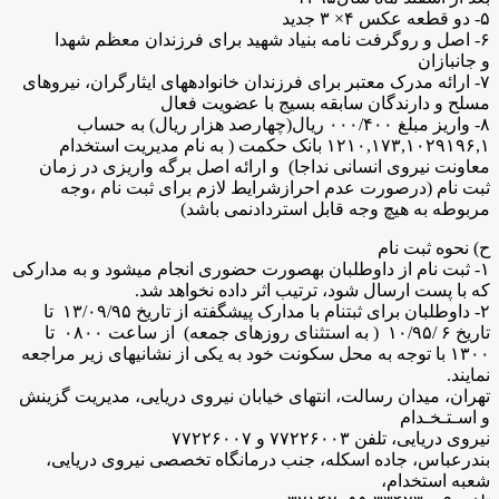
۵- دو قطعه عکس ۴× ۳ جدید
۶- اصل و روگرفت نامه بنیاد شهید برای فرزندان معظم شهدا
و جانبازان
۷- ارائه مدرک معتبر برای فرزندان خانوادههای ایثارگران، نیروهای
مسلح و دارندگان سابقه بسیج با عضویت فعال
۸- واریز مبلغ ۰۰۰/۴۰۰ ریال(چهارصد هزار ریال) به حساب
۱۲۱۰,۱۷۳,۱۰۲۹۱۹۶,۱ بانک حکمت ( به نام مدیریت استخدام
معاونت نیروی انسانی نداجا) و ارائه اصل برگه واریزی در زمان
ثبت نام (درصورت عدم احرازشرایط لازم برای ثبت نام ،وجه
مربوطه به هیچ وجه قابل استردادنمی باشد)
ح) نحوه ثبت نام
۱- ثبت نام از داوطلبان بهصورت حضوری انجام میشود و به مدارکی
که با پست ارسال شود، ترتیب اثر داده نخواهد شد.
۲- داوطلبان برای ثبتنام با مدارک پیشگفته از تاریخ ۱۳/۰۹/۹۵ تا
تاریخ ۶ /۱۰/۹۵ ( به استثنای روزهای جمعه) از ساعت ۰۸۰۰ تا
۱۳۰۰ با توجه به محل سکونت خود به یکی از نشانی­های زیر مراجعه
نمایند.
تهران، میدان رسالت، انتهای خیابان نیروی دریایی، مدیریت گزینش
و اسـتـخـدام
نیروی دریایی، تلفن ۷۷۲۲۶۰۰۳ و ۷۷۲۲۶۰۰۷
بندرعباس، جاده اسکله، جنب درمانگاه تخصصی نیروی دریایی،
شعبه استخدام،