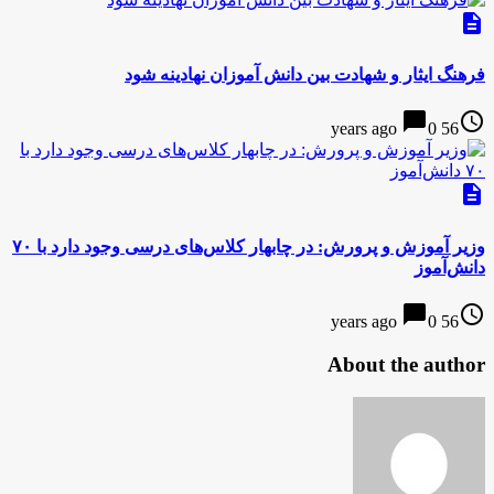
description
فرهنگ ایثار و شهادت بین دانش آموزان نهادینه شود
chat_bubble
access_time
0
56 years ago
description
وزیر آموزش و پرورش: در چابهار کلاس‌های درسی وجود دارد با ۷۰
دانش‌آموز
chat_bubble
access_time
0
56 years ago
About the author