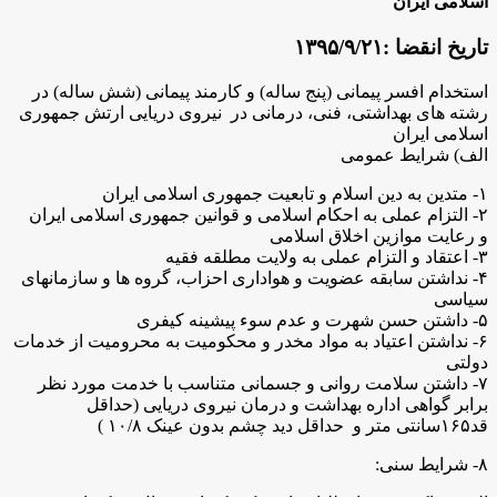
اسلامی ایران
تاریخ انقضا :
۱۳۹۵/۹/۲۱
استخدام افسر پیمانی (پنج ساله) و کارمند پیمانی (شش ساله) در
رشته های بهداشتی، فنی، درمانی در نیروی دریایی ارتش جمهوری
اسلامی ایران
الف) شرایط عمومی
۱- متدین به دین اسلام و تابعیت جمهوری اسلامی ایران
۲- التزام عملی به احکام اسلامی و قوانین جمهوری اسلامی ایران
و رعایت موازین اخلاق اسلامی
۳- اعتقاد و التزام عملی به ولایت مطلقه فقیه
۴- نداشتن سابقه عضویت و هواداری احزاب، گروه ها و سازمانهای
سیاسی
۵- داشتن حسن شهرت و عدم سوء پیشینه کیفری
۶- نداشتن اعتیاد به مواد مخدر و محکومیت به محرومیت از خدمات
دولتی
۷- داشتن سلامت روانی و جسمانی متناسب با خدمت مورد نظر
برابر گواهی اداره بهداشت و درمان نیروی دریایی (حداقل
قد۱۶۵سانتی متر و حداقل دید چشم بدون عینک ۱۰/۸ )
۸- شرایط سنی: