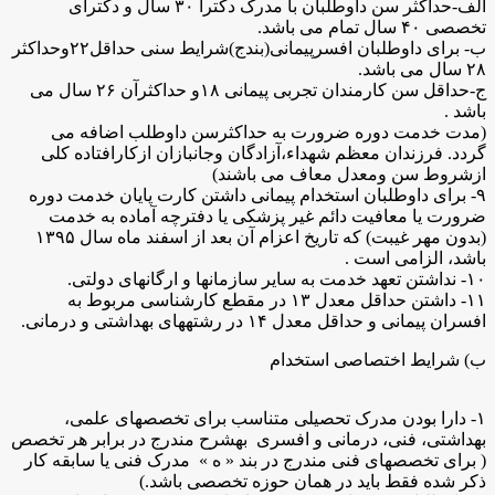
الف-حداکثر سن داوطلبان با مدرک دکترا ۳۰ سال و دکترای
تخصصی ۴۰ سال تمام می باشد.
ب- برای داوطلبان افسرپیمانی(بندج)شرایط سنی حداقل۲۲وحداکثر
۲۸ سال می باشد.
ج-حداقل سن کارمندان تجربی پیمانی ۱۸و حداکثرآن ۲۶ سال می
باشد .
(مدت خدمت دوره ضرورت به حداکثرسن داوطلب اضافه می
گردد. فرزندان معظم شهداء،آزادگان وجانبازان ازکارافتاده کلی
ازشروط سن ومعدل معاف می باشند)
۹- برای داوطلبان استخدام پیمانی داشتن کارت پایان خدمت دوره
ضرورت یا معافیت دائم غیر پزشکی یا دفترچه آماده به خدمت
(بدون مهر غیبت) که تاریخ اعزام آن بعد از اسفند ماه سال ۱۳۹۵
باشد، الزامی است .
۱۰- نداشتن تعهد خدمت به سایر سازمانها و ارگانهای دولتی.
۱۱- داشتن حداقل معدل ۱۳ در مقطع کارشناسی مربوط به
افسران پیمانی و حداقل معدل ۱۴ در رشتههای بهداشتی و درمانی.
ب) شرایط اختصاصی استخدام
۱- دارا بودن مدرک تحصیلی متناسب برای تخصصهای علمی،
بهداشتی، فنی، درمانی و افسری بهشرح مندرج در برابر هر تخصص
( برای تخصصهای فنی مندرج در بند « ه » مدرک فنی یا سابقه کار
ذکر شده فقط باید در همان حوزه تخصصی باشد.)