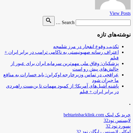
View Posts
Search
search
Search …
for
نوشته‌های تازه
تکذیب وقوع انفجار در مرز شلمچه
اعتراف رسانه صهیونیستی به ناکامی ترامپ در برابر ایران +
فیلم
پزشکیان: وفاق ملی مهم‌ترین سرمایه ایران برای عبور از
چالش‌های پیش رو است
عراقچی در تماس وزیرخارجه اوکراین: باید خسارات به منافع
ما جبران شود
پاشنه آشیل‌های آمریکا؛ از کمبود مهمات تا بن‌بست راهبردی
در برابر ایران + فیلم
.
خرید بک لینک behtarinbacklink.com
لایسنس نود32
پسورد نود 32
اوکلی لایسنس رایگان نود 32