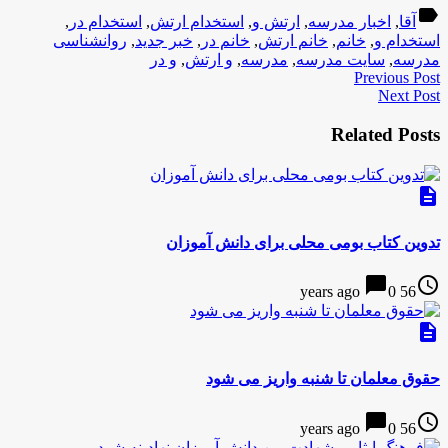
label
آقا
,
اخبار مدرسه
,
ارتش و
,
استخدام ارتش
,
استخدام در
,
استخدام و
,
خانم
,
خانم ارتش
,
خانم در
,
خبر جدید
,
روانشناسی
مدرسه
,
سایت مدرسه
,
مدرسه
,
و ارتش
,
و در
Previous Post
Next Post
Related Posts
description
تدوین کتاب بومی محلی برای دانش آموزان
chat_bubble
access_time
0
56 years ago
description
حقوق معلمان تا شنبه واریز می شود
chat_bubble
access_time
0
56 years ago