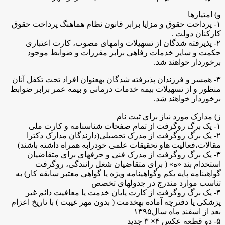
و) امتیازها
۱- پرداخت حقوق و مزایا برابر قانون نظام هماهنگ پرداخت حقوق
کارکنان دولت .
۲- پذیرفته شدگان از تسهیلات وامهای مصوب، کارت اعتباری
حکمت و سایر خدمات رفاهی برابر مقررات و ضوابط موجود
برخوردار خواهند شد.
۳- همسر و فرزندان پذیرفته شدگان بهعنوان افراد تحت تکفل آنان
منظور و از تسهیلات بیمه خدمات درمانی و بیمه عمر برابر ضوابط
برخوردار خواهند شد.
ز) مدارک مورد نیاز برای ثبت نام
۱- یک برگ روگرفت از تمام صفحات شناسنامه و کارت ملی
۲- یک برگ روگرفت از مدرک تحصیلی(دارندگان مدارک دکترا
مقالات،فعالیت هاو تحقیقات علمی خودرابه همراه داشته باشند)
۳- یک برگ روگرفت از مدرک فنی و حرفهای برای متقاضیان
استخدام بند «ه» ( برای متقاضیان شغل رانندگی، روگرفت
گواهینامه پایه یکم وگواهینامه ویژه یا گواهی معتبر سابقه کار) به
تناسب موارد مندرج در جدولهای تخصص
۴- یک برگ روگرفت از کارت پایان خدمت یا معافیت دائم غیر
پزشکی یا دفترچه آماده بهخدمت ( بدون مهر غیبت ) با تاریخ اعزام
بعد از اسفند ماه سال۱۳۹۵
۵- دو قطعه عکس ۴× ۳ جدید