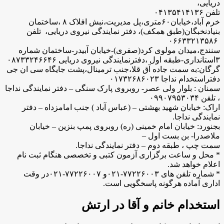
دریایی،
تلفن ۰۴۱۳۵۴۱۴۱۳۶
خرم آباد،خیابان۶۰متری،پل مدیریت،نبش افلاک ۸ ،ساختمان
بنیادنخبگان(طبق همکف)، دفتر نمایندگی نیروی دریایی، تلفن
۰۶۶۳۳۲۱۳۵۸۶
سنندج،میدان مولوی کرد(صفری)-خیابان آبیدر-ساختمان شماره
۳استانداری-طبقه اول ،دفترنمایندگی نیروی دریایی ۰۸۷۳۳۲۴۶۶۴۶
گرگان:به سمت جاده آق قلا،جنب ترمینال،پشت جایگاه سی ان جی
دفتراستخدام نداجا ۰۱۷۳۲۶۸۶۰۲۳
سمنان : بلوار ولی عصر- روبروی پارک سنگی – دفتر نمایندگی نداجا
، تلفن ۰۹۹۰۷۹۵۳۰۳۴
اراک: خیابان شهید بهشتی – (عباس آباد ) جنب امامزداه – دفتر
نمایندگی نداجا.
بجنورد: خیابان امام خمینی (ره) روبروی پمپ بنزین – خیابان
ملاصدرا- بن بست اول –
سمت چپ ، طبقه دوم – دفتر نمایندگی نداجا.
* محل و ساعت برگزاری آزمون کتبی و تخصصی هنگام ثبت نام
اعلام خواهد شد.
* شماره تلفن های ۷۷۲۲۶۰۰۳-۰۲۱و ۷۷۲۲۶۰۰۷-۰۲۱در وقت
اداری آماده هرگونه پاسخگویی است.
استخدام خانم و آقا در ارتش