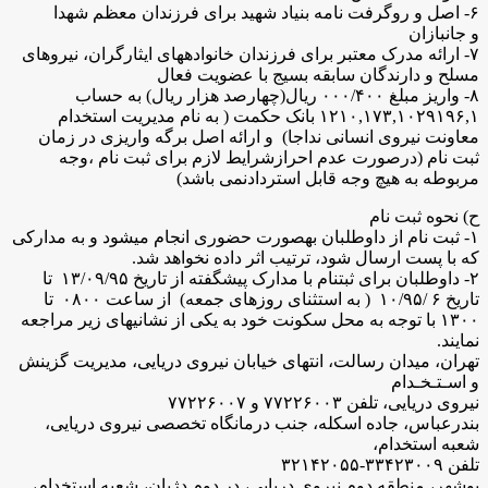
۶- اصل و روگرفت نامه بنیاد شهید برای فرزندان معظم شهدا
و جانبازان
۷- ارائه مدرک معتبر برای فرزندان خانوادههای ایثارگران، نیروهای
مسلح و دارندگان سابقه بسیج با عضویت فعال
۸- واریز مبلغ ۰۰۰/۴۰۰ ریال(چهارصد هزار ریال) به حساب
۱۲۱۰,۱۷۳,۱۰۲۹۱۹۶,۱ بانک حکمت ( به نام مدیریت استخدام
معاونت نیروی انسانی نداجا) و ارائه اصل برگه واریزی در زمان
ثبت نام (درصورت عدم احرازشرایط لازم برای ثبت نام ،وجه
مربوطه به هیچ وجه قابل استردادنمی باشد)
ح) نحوه ثبت نام
۱- ثبت نام از داوطلبان بهصورت حضوری انجام میشود و به مدارکی
که با پست ارسال شود، ترتیب اثر داده نخواهد شد.
۲- داوطلبان برای ثبتنام با مدارک پیشگفته از تاریخ ۱۳/۰۹/۹۵ تا
تاریخ ۶ /۱۰/۹۵ ( به استثنای روزهای جمعه) از ساعت ۰۸۰۰ تا
۱۳۰۰ با توجه به محل سکونت خود به یکی از نشانی­های زیر مراجعه
نمایند.
تهران، میدان رسالت، انتهای خیابان نیروی دریایی، مدیریت گزینش
و اسـتـخـدام
نیروی دریایی، تلفن ۷۷۲۲۶۰۰۳ و ۷۷۲۲۶۰۰۷
بندرعباس، جاده اسکله، جنب درمانگاه تخصصی نیروی دریایی،
شعبه استخدام،
تلفن ۳۳۴۲۳۰۰۹-۳۲۱۴۲۰۵۵
بوشهر، منطقه دوم نیروی دریایی، در دوم دژبان، شعبه استخدام،