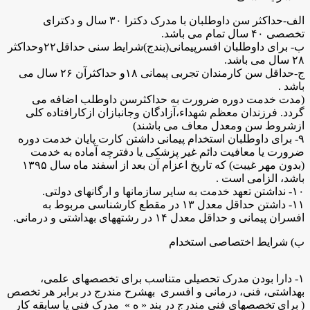
الف-حداکثر سن داوطلبان با مدرک دکترا ۳۰ سال و دکترای
تخصصی ۴۰ سال تمام می باشد.
ب- برای داوطلبان افسرپیمانی(بندج)شرایط سنی حداقل۲۲وحداکثر
۲۸ سال می باشد.
ج-حداقل سن کارمندان تجربی پیمانی ۱۸و حداکثرآن ۲۶ سال می
باشد .
(مدت خدمت دوره ضرورت به حداکثرسن داوطلب اضافه می
گردد. فرزندان معظم شهداء،آزادگان وجانبازان ازکارافتاده کلی
ازشروط سن ومعدل معاف می باشند)
۹- برای داوطلبان استخدام پیمانی داشتن کارت پایان خدمت دوره
ضرورت یا معافیت دائم غیر پزشکی یا دفترچه آماده به خدمت
(بدون مهر غیبت) که تاریخ اعزام آن بعد از اسفند ماه سال ۱۳۹۵
باشد، الزامی است .
۱۰- نداشتن تعهد خدمت به سایر سازمانها و ارگانهای دولتی.
۱۱- داشتن حداقل معدل ۱۳ در مقطع کارشناسی مربوط به
افسران پیمانی و حداقل معدل ۱۴ در رشتههای بهداشتی و درمانی.
ب) شرایط اختصاصی استخدام
۱- دارا بودن مدرک تحصیلی متناسب برای تخصصهای علمی،
بهداشتی، فنی، درمانی و افسری بهشرح مندرج در برابر هر تخصص
( برای تخصصهای فنی مندرج در بند « ه » مدرک فنی یا سابقه کار