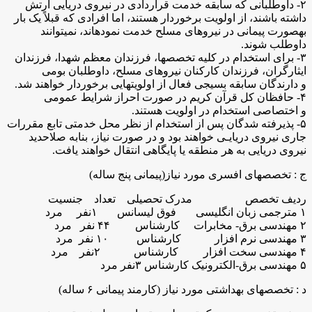
۲- داوطلبانی که سابقه خدمت قراردادی در نیروی دریایی ارتش
داشته باشند، از اولویت برخوردار هستند، اما افرادی که قبلاً یک بار
بهصورت پیمانی در نیروهای مسلح خدمت نمودهاند، نمیتوانند
داوطلب شوند.
۳- برای استخدام در کلیه تخصصها، فرزندان معظم شهدا، فرزندان
ایثارگران، فرزندان کارکنان نیروهای مسلح، داوطلبان بومی
و دارندگان سابقه بسیجی فعال از اولویتهایی برخوردار خواهند شد.
۴- حافظان کل قرآن کریم در صورت احراز شرایط عمومی
و اختصاصی استخدام در اولویت هستند.
۵- پذیرفته شدگان پس از استخدام از نظر محل خدمتی تابع مقررات
جاری نیروی دریایـی خواهند بود و در صورت نیاز، بنابه صلاحدید
نیروی دریایی به هر منطقه یا پایگاهی انتقال خواهند یافت.
ج : تخصصهای افسری مورد نیاز(پیمانی پنج ساله)
ردیف تخصص مدرک تحصیلی تعداد جنسیت
۱ مترجمی زبان انگلیسی فوق لیسانس ۱نفر مرد
۲ مهندسی برق- مخابرات کارشناس ۴۴ نفر مرد
۳ مهندسی نرم افزار کارشناس ۱۰ نفر مرد
۴ مهندسی سخت افزار کارشناس ۲نفر مرد
۵ مهندسی برق-الکترونیک کارشناس ۳نفر مرد
د : تخصصهای بهداشتی مورد نیاز (کارمند پیمانی ۶ ساله)