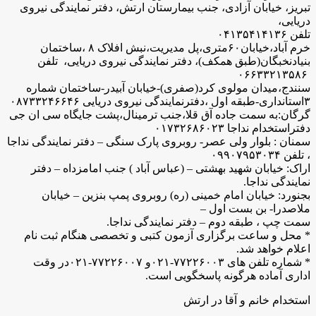
تبریز، خیابان آزادی، جنب بیمارستان ارتش، دفتر نمایندگی نیروی
دریایی،
تلفن ۰۴۱۳۵۴۱۴۱۳۶
خرم آباد،خیابان۶۰متری،پل مدیریت،نبش افلاک ۸ ،ساختمان
بنیادنخبگان(طبق همکف)، دفتر نمایندگی نیروی دریایی، تلفن
۰۶۶۳۳۲۱۳۵۸۶
سنندج،میدان مولوی کرد(صفری)-خیابان آبیدر-ساختمان شماره
۳استانداری-طبقه اول ،دفترنمایندگی نیروی دریایی ۰۸۷۳۳۲۴۶۶۴۶
گرگان:به سمت جاده آق قلا،جنب ترمینال،پشت جایگاه سی ان جی
دفتراستخدام نداجا ۰۱۷۳۲۶۸۶۰۲۳
سمنان : بلوار ولی عصر- روبروی پارک سنگی – دفتر نمایندگی نداجا
، تلفن ۰۹۹۰۷۹۵۳۰۳۴
اراک: خیابان شهید بهشتی – (عباس آباد ) جنب امامزداه – دفتر
نمایندگی نداجا.
بجنورد: خیابان امام خمینی (ره) روبروی پمپ بنزین – خیابان
ملاصدرا- بن بست اول –
سمت چپ ، طبقه دوم – دفتر نمایندگی نداجا.
* محل و ساعت برگزاری آزمون کتبی و تخصصی هنگام ثبت نام
اعلام خواهد شد.
* شماره تلفن های ۷۷۲۲۶۰۰۳-۰۲۱و ۷۷۲۲۶۰۰۷-۰۲۱در وقت
اداری آماده هرگونه پاسخگویی است.
استخدام خانم و آقا در ارتش