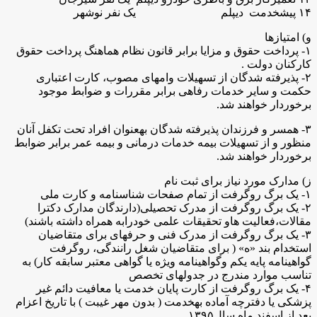
۱۴ پیشخدمت دیپلم یک نفر نوشهر
و) امتیازها
۱- پرداخت حقوق و مزایا برابر قانون نظام هماهنگ پرداخت حقوق
کارکنان دولت .
۲- پذیرفته شدگان از تسهیلات وامهای مصوب، کارت اعتباری
حکمت و سایر خدمات رفاهی برابر مقررات و ضوابط موجود
برخوردار خواهند شد.
۳- همسر و فرزندان پذیرفته شدگان بهعنوان افراد تحت تکفل آنان
منظور و از تسهیلات بیمه خدمات درمانی و بیمه عمر برابر ضوابط
برخوردار خواهند شد.
ز) مدارک مورد نیاز برای ثبت نام
۱- یک برگ روگرفت از تمام صفحات شناسنامه و کارت ملی
۲- یک برگ روگرفت از مدرک تحصیلی(دارندگان مدارک دکترا
مقالات،فعالیت هاو تحقیقات علمی خودرابه همراه داشته باشند)
۳- یک برگ روگرفت از مدرک فنی و حرفهای برای متقاضیان
استخدام بند «ه» ( برای متقاضیان شغل رانندگی، روگرفت
گواهینامه پایه یکم وگواهینامه ویژه یا گواهی معتبر سابقه کار) به
تناسب موارد مندرج در جدولهای تخصص
۴- یک برگ روگرفت از کارت پایان خدمت یا معافیت دائم غیر
پزشکی یا دفترچه آماده بهخدمت ( بدون مهر غیبت ) با تاریخ اعزام
بعد از اسفند ماه سال۱۳۹۵