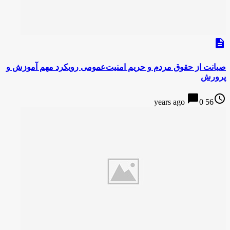
description
صیانت از حقوق مردم و حریم امنیت‌عمومی رویکرد مهم آموزش و
پرورش
chat_bubble
access_time
0
56 years ago