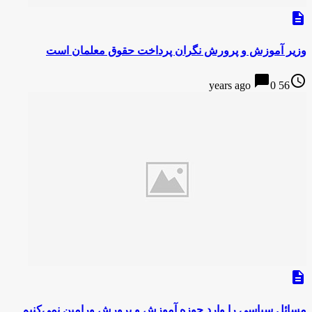
description
وزیر آموزش و پرورش نگران پرداخت حقوق معلمان است
chat_bubble
access_time
0
56 years ago
description
مسائل سیاسی را وارد حوزه آموزش و پرورش ورامین نمی‌کنیم