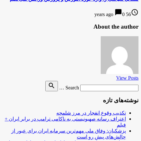
chat_bubble
access_time
0
56 years ago
About the author
View Posts
Search
search
Search …
for
نوشته‌های تازه
تکذیب وقوع انفجار در مرز شلمچه
اعتراف رسانه صهیونیستی به ناکامی ترامپ در برابر ایران +
فیلم
پزشکیان: وفاق ملی مهم‌ترین سرمایه ایران برای عبور از
چالش‌های پیش رو است