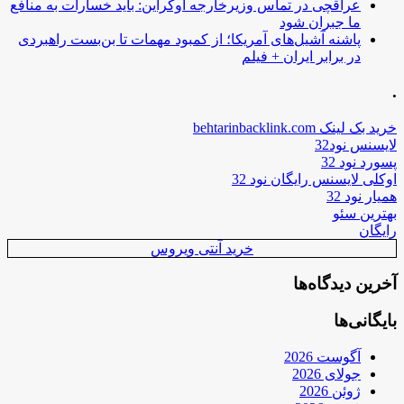
عراقچی در تماس وزیرخارجه اوکراین: باید خسارات به منافع
ما جبران شود
پاشنه آشیل‌های آمریکا؛ از کمبود مهمات تا بن‌بست راهبردی
در برابر ایران + فیلم
.
خرید بک لینک behtarinbacklink.com
لایسنس نود32
پسورد نود 32
اوکلی لایسنس رایگان نود 32
همیار نود 32
بهترین سئو
رایگان
خرید آنتی ویروس
آخرین دیدگاه‌ها
بایگانی‌ها
آگوست 2026
جولای 2026
ژوئن 2026