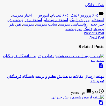
شبکه خانگی
label
۶۰۵ پرورش+لینک
,
۶۰۵ ثبت‌نام
,
آموزش ...
,
اخبار مدرسه
,
استخدام پرورش+لینک
,
استخدام ثبت‌نام
,
استخدام در
,
ثبت‌نام در
,
خبر جدید
,
روانشناسی مدرسه
,
سایت مدرسه
,
مدرسه
,
نفر
,
نفر
پرورش+لینک
,
نفر ثبت‌نام
Previous Post
Next Post
Related Posts
description
مهلت ارسال مقالات به همایش تعلیم و تربیت دانشگاه فرهنگیان
تمدید شد
chat_bubble
access_time
0
56 years ago
description