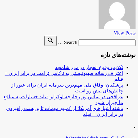
View Posts
Search
search
Search …
for
نوشته‌های تازه
تکذیب وقوع انفجار در مرز شلمچه
اعتراف رسانه صهیونیستی به ناکامی ترامپ در برابر ایران +
فیلم
پزشکیان: وفاق ملی مهم‌ترین سرمایه ایران برای عبور از
چالش‌های پیش رو است
عراقچی در تماس وزیرخارجه اوکراین: باید خسارات به منافع
ما جبران شود
پاشنه آشیل‌های آمریکا؛ از کمبود مهمات تا بن‌بست راهبردی
در برابر ایران + فیلم
.