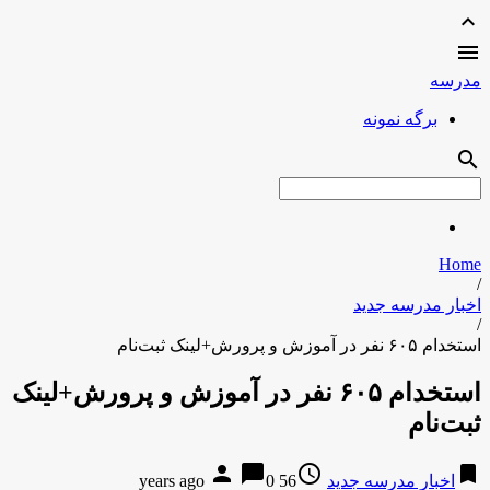
expand_less

مدرسه
برگه نمونه
search
Home
/
اخبار مدرسه جدید
/
استخدام ۶۰۵ نفر در آموزش و پرورش+لینک ثبت‌نام
استخدام ۶۰۵ نفر در آموزش و پرورش+لینک
ثبت‌نام
person
chat_bubble
access_time
bookmark
اخبار مدرسه جدید
56 years ago
0