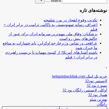
Search …
for
نوشته‌های تازه
تکذیب وقوع انفجار در مرز شلمچه
اعتراف رسانه صهیونیستی به ناکامی ترامپ در برابر ایران +
فیلم
پزشکیان: وفاق ملی مهم‌ترین سرمایه ایران برای عبور از
چالش‌های پیش رو است
عراقچی در تماس وزیرخارجه اوکراین: باید خسارات به منافع
ما جبران شود
پاشنه آشیل‌های آمریکا؛ از کمبود مهمات تا بن‌بست راهبردی
در برابر ایران + فیلم
.
خرید بک لینک behtarinbacklink.com
لایسنس نود32
پسورد نود 32
اوکلی لایسنس رایگان نود 32
همیار نود 32
بهترین سئو
رایگان
خرید آنتی ویروس