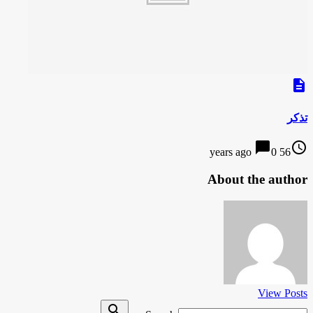
description
تذکر
chat_bubble
access_time
0
56 years ago
About the author
View Posts
Search
search