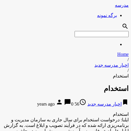
مدرسه
برگه نمونه
search
Home
/
اخبار مدرسه جدید
/
استخدام
استخدام
person
chat_bubble
access_time
bookmark
اخبار مدرسه جدید
56 years ago
0
استخدام
ایلنا: درخواست استخدام برای سال جاری به سازمان مدیریت و
برنامه‌ریزی ارائه شده که در فرآیند تصویب و ابلاغ است. به گزارش
ایلنا، علی‌اصغر فانی وزیر آموزش و پرورش امروز در حاشیه