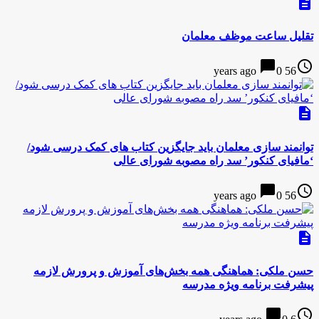
description
تقلیل ساعت موظف معلمان
chat_bubble
access_time
0
56 years ago
description
توانمند سازی معلمان باید جایگزین کتاب های کمک درسی شود/
‘مافیای کنکور’ سد راه مصوبه شورای عالی
chat_bubble
access_time
0
56 years ago
description
حسن ملکی: هماهنگی همه بخش‌های آموزش و پرورش لازمه
پیشرفت برنامه ویژه مدرسه
chat_bubble
access_time