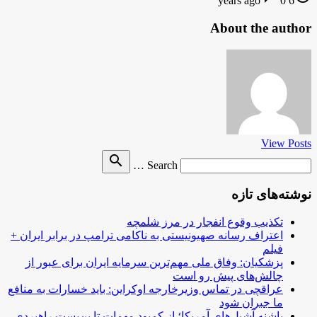
0
6 years ago
About the author
View Posts
Search
search
Search …
for
نوشته‌های تازه
تکذیب وقوع انفجار در مرز شلمچه
اعتراف رسانه صهیونیستی به ناکامی ترامپ در برابر ایران +
فیلم
پزشکیان: وفاق ملی مهم‌ترین سرمایه ایران برای عبور از
چالش‌های پیش رو است
عراقچی در تماس وزیرخارجه اوکراین: باید خسارات به منافع
ما جبران شود
پاشنه آشیل‌های آمریکا؛ از کمبود مهمات تا بن‌بست راهبردی