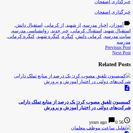
خبرگذاری اصفحان
خبرگذاری اصفحان
label
آموزان
,
اخبار مدرسه
,
از شهید
,
از کرمانی
,
استقبال دانش
,
استقبال شهید
,
استقبال کرمانی
,
خبر جدید
,
روانشناسی مدرسه
,
سایت مدرسه
,
کرمانی دانش
,
کنگره
,
کنگره شهید
,
کنگره کرمانی
,
مدرسه
Previous Post
Next Post
Related Posts
description
کمیسیون تلفیق مصوب کرد: یک درصد از منابع تملک دارایی
شرکت‌های دولتی در اختیار آموزش و پرورش
chat_bubble
access_time
0
56 years ago