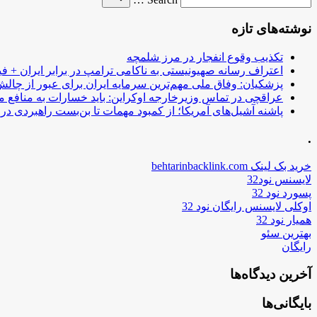
for
نوشته‌های تازه
تکذیب وقوع انفجار در مرز شلمچه
اعتراف رسانه صهیونیستی به ناکامی ترامپ در برابر ایران + فی
پزشکیان: وفاق ملی مهم‌ترین سرمایه ایران برای عبور از چا
عراقچی در تماس وزیرخارجه اوکراین: باید خسارات به منافع م
پاشنه آشیل‌های آمریکا؛ از کمبود مهمات تا بن‌بست راهبردی در ب
.
خرید بک لینک behtarinbacklink.com
لایسنس نود32
پسورد نود 32
اوکلی لایسنس رایگان نود 32
همیار نود 32
بهترین سئو
رایگان
آخرین دیدگاه‌ها
بایگانی‌ها