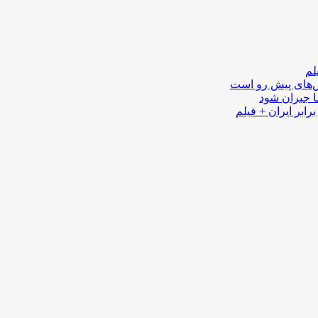
لم
لش‌های پیش رو است
ا جبران شود
رابر ایران + فیلم