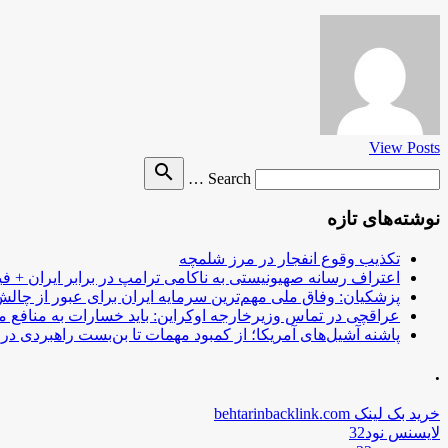
View Posts
Search
search
Search …
for
نوشته‌های تازه
تکذیب وقوع انفجار در مرز شلمچه
اعتراف رسانه صهیونیستی به ناکامی ترامپ در برابر ایران + فی
پزشکیان: وفاق ملی مهم‌ترین سرمایه ایران برای عبور از چا
عراقچی در تماس وزیرخارجه اوکراین: باید خسارات به منافع م
پاشنه آشیل‌های آمریکا؛ از کمبود مهمات تا بن‌بست راهبردی در ب
.
خرید بک لینک behtarinbacklink.com
لایسنس نود32