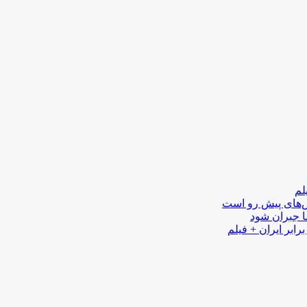
لم
لش‌های پیش رو است
ا جبران شود
رابر ایران + فیلم