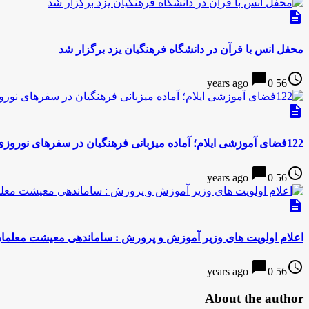
description
محفل انس با قرآن در دانشگاه فرهنگیان یزد برگزار شد
chat_bubble
access_time
0
56 years ago
description
122فضای آموزشی ایلام؛ آماده میزبانی فرهنگیان در سفرهای نوروزی
chat_bubble
access_time
0
56 years ago
description
اعلام اولویت هاى وزیر آموزش و پرورش : ساماندهی معیشت معلمان،
chat_bubble
access_time
0
56 years ago
About the author