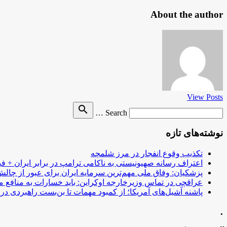
About the author
View Posts
Search
search
Search …
for
نوشته‌های تازه
تکذیب وقوع انفجار در مرز شلمچه
اعتراف رسانه صهیونیستی به ناکامی ترامپ در برابر ایران + فی
پزشکیان: وفاق ملی مهم‌ترین سرمایه ایران برای عبور از چا
عراقچی در تماس وزیرخارجه اوکراین: باید خسارات به منافع م
پاشنه آشیل‌های آمریکا؛ از کمبود مهمات تا بن‌بست راهبردی در ب
.