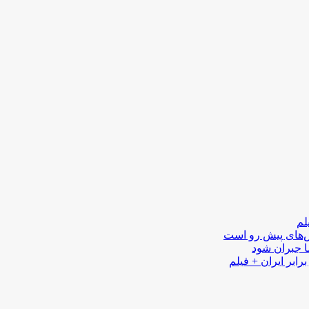
لم
لش‌های پیش رو است
ا جبران شود
رابر ایران + فیلم