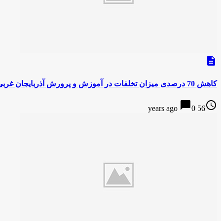
description
کاهش 70 درصدی میزان تخلفات در آموزش و پرورش آذربایجان غربی
chat_bubble
access_time
0
56 years ago