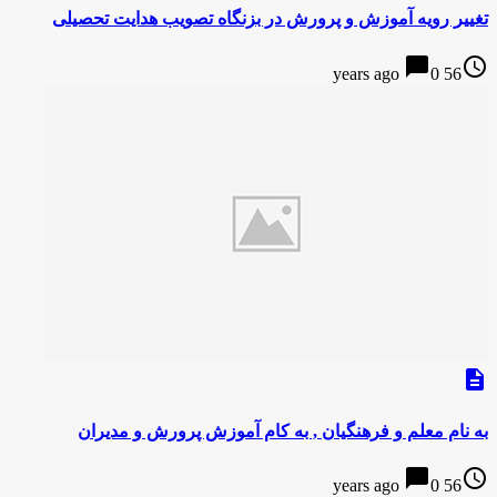
تغییر رویه آموزش و پرورش در بزنگاه تصویب هدایت تحصیلی
chat_bubble
access_time
0
56 years ago
description
به نام معلم و فرهنگیان , به کام آموزش پرورش و مدیران
chat_bubble
access_time
0
56 years ago